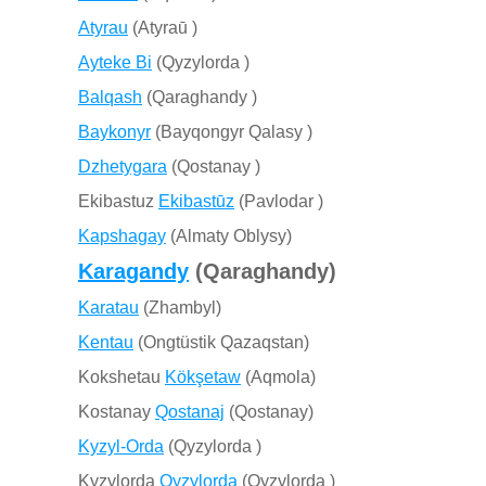
Atyrau
(Atyraū )
Ayteke Bi
(Qyzylorda )
Balqash
(Qaraghandy )
Baykonyr
(Bayqongyr Qalasy )
Dzhetygara
(Qostanay )
Ekibastuz
Ekibastūz
(Pavlodar )
Kapshagay
(Almaty Oblysy)
Karagandy
(Qaraghandy)
Karatau
(Zhambyl)
Kentau
(Ongtüstik Qazaqstan)
Kokshetau
Kökşetaw
(Aqmola)
Kostanay
Qostanaj
(Qostanay)
Kyzyl-Orda
(Qyzylorda )
Kyzylorda
Qyzylorda
(Qyzylorda )