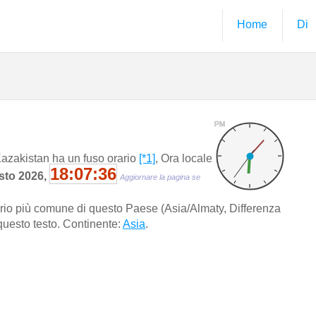
Home
Di
PM
azakistan ha un fuso orario
[*1]
, Ora locale
18:07:36
osto 2026,
Aggiornare la pagina se
rario più comune di questo Paese (Asia/Almaty, Differenza
to questo testo. Continente:
Asia
.