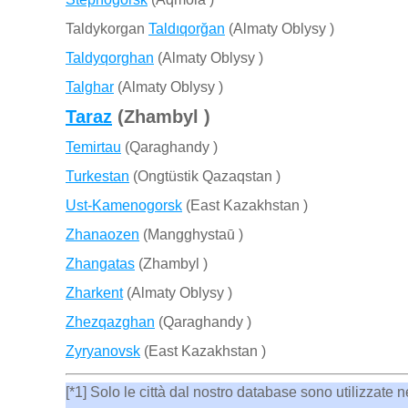
Taldykorgan
Taldıqorğan
(Almaty Oblysy )
Taldyqorghan
(Almaty Oblysy )
Talghar
(Almaty Oblysy )
Taraz
(Zhambyl )
Temirtau
(Qaraghandy )
Turkestan
(Ongtüstik Qazaqstan )
Ust-Kamenogorsk
(East Kazakhstan )
Zhanaozen
(Mangghystaū )
Zhangatas
(Zhambyl )
Zharkent
(Almaty Oblysy )
Zhezqazghan
(Qaraghandy )
Zyryanovsk
(East Kazakhstan )
[*1] Solo le città dal nostro database sono utilizzate n