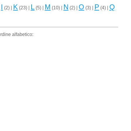
I
K
L
M
N
O
P
Q
|
(2) |
(23) |
(5) |
(10) |
(2) |
(3) |
(4) |
rdine alfabetico: