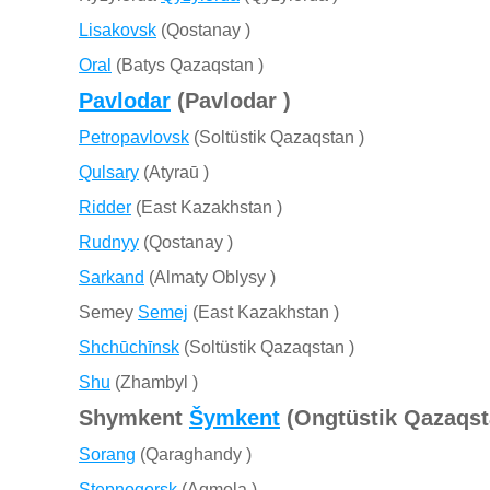
Lisakovsk
(Qostanay )
Oral
(Batys Qazaqstan )
Pavlodar
(Pavlodar )
Petropavlovsk
(Soltüstik Qazaqstan )
Qulsary
(Atyraū )
Ridder
(East Kazakhstan )
Rudnyy
(Qostanay )
Sarkand
(Almaty Oblysy )
Semey
Semej
(East Kazakhstan )
Shchūchīnsk
(Soltüstik Qazaqstan )
Shu
(Zhambyl )
Shymkent
Šymkent
(Ongtüstik Qazaqst
Sorang
(Qaraghandy )
Stepnogorsk
(Aqmola )