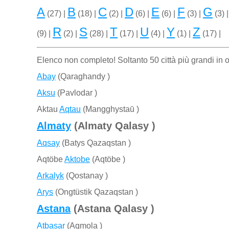
A
B
C
D
E
F
G
(27) |
(18) |
(2) |
(6) |
(6) |
(3) |
(3) 
R
S
T
U
Y
Z
(9) |
(2) |
(28) |
(17) |
(4) |
(1) |
(17) |
Elenco non completo! Soltanto 50 città più grandi in o
Abay
(Qaraghandy )
Aksu
(Pavlodar )
Aktau
Aqtau
(Mangghystaū )
Almaty
(Almaty Qalasy )
Aqsay
(Batys Qazaqstan )
Aqtöbe
Aktobe
(Aqtöbe )
Arkalyk
(Qostanay )
Arys
(Ongtüstik Qazaqstan )
Astana
(Astana Qalasy )
Atbasar
(Aqmola )