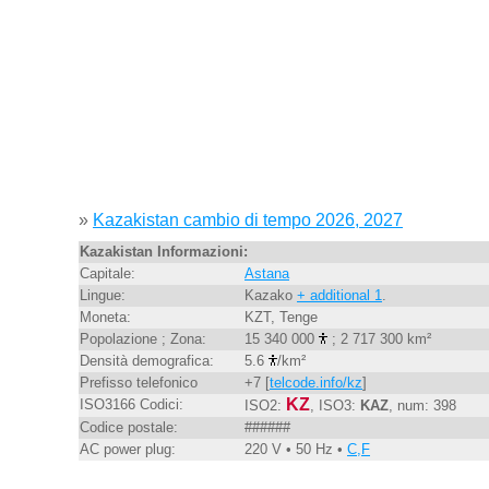
»
Kazakistan cambio di tempo 2026, 2027
Kazakistan Informazioni:
Capitale:
Astana
Lingue:
Kazako
+ additional 1
.
Moneta:
KZT, Tenge
Popolazione ; Zona:
15 340 000
; 2 717 300 km²
Densità demografica:
5.6
/km²
Prefisso telefonico
+7 [
telcode.info/kz
]
KZ
ISO3166 Codici:
ISO2:
, ISO3:
KAZ
, num: 398
Codice postale:
######
AC power plug:
220 V • 50 Hz •
C,F