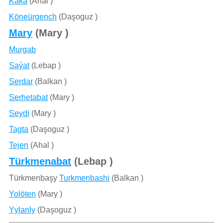
Kaka
(Ahal )
Köneürgench
(Daşoguz )
Mary
(Mary )
Murgab
Saýat
(Lebap )
Serdar
(Balkan )
Serhetabat
(Mary )
Seydi
(Mary )
Tagta
(Daşoguz )
Tejen
(Ahal )
Türkmenabat
(Lebap )
Türkmenbaşy
Turkmenbashi
(Balkan )
Yolöten
(Mary )
Yylanly
(Daşoguz )