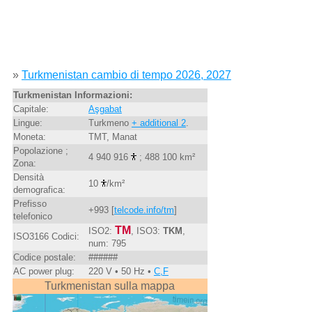
»
Turkmenistan cambio di tempo 2026, 2027
Turkmenistan Informazioni:
Capitale:
Aşgabat
Lingue:
Turkmeno
+ additional 2
.
Moneta:
TMT, Manat
Popolazione ;
4 940 916
; 488 100 km²
Zona:
Densità
10
/km²
demografica:
Prefisso
+993 [
telcode.info/tm
]
telefonico
TM
ISO2:
, ISO3:
TKM
,
ISO3166 Codici:
num: 795
Codice postale:
######
AC power plug:
220 V • 50 Hz •
C,F
Turkmenistan sulla mappa