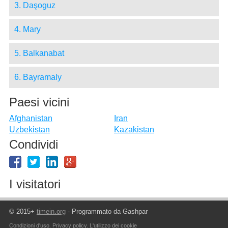
3. Daşoguz
4. Mary
5. Balkanabat
6. Bayramaly
Paesi vicini
Afghanistan
Iran
Uzbekistan
Kazakistan
Condividi
I visitatori
© 2015+
timein.org
- Programmato da Gashpar
Condizioni d'uso
,
Privacy policy
,
L'utilizzo dei cookie