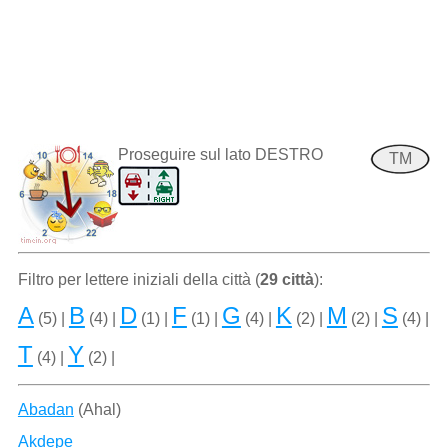
Proseguire sul lato DESTRO
TM
Filtro per lettere iniziali della città (
29 città
):
A
B
D
F
G
K
M
S
(5) |
(4) |
(1) |
(1) |
(4) |
(2) |
(2) |
(4) |
T
Y
(4) |
(2) |
Abadan
(Ahal)
Akdepe