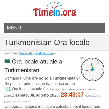
MENU
Turkmenistan Ora locale
Posizione:
Ora locale
>
Turkmenistan
>
PM
Ora locale attuale a
Turkmenistan:
Domanda:
Che ore sono a Turkmenistan?
Risposta: Turkmenistan ha un fuso orario
[*1]
, Ora locale attuale è
(in momento in cui viene generata questa
23:43:07
:
sabato, 08. agosto 2026,
pagina)
Aggiornare la
pagina se necessario
Orologio analogico indicato è calcolato per il fuso orario