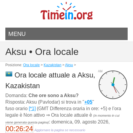
MENU
Aksu • Ora locale
Posizione:
Ora locale
>
Kazakistan
>
Aksu
>
AM
Ora locale attuale a Aksu,
Kazakistan
Domanda:
Che ore sono a Aksu?
Risposta: Aksu (Pavlodar) si trova in "
+05
"
fuso orario
[*1]
(GMT Differenza oraria in ore: +5) e l'ora
legale è Non attivo ⇒ Ora locale attuale è
(in momento in cui
: domenica, 09. agosto 2026,
viene generata questa pagina)
00:26:24
Aggiornare la pagina se necessario