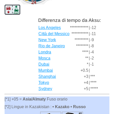
Differenza di tempo da Aksu:
Los Angeles
************
|
-12
Città del Messico
***********
|
-11
New York
*********
|
-9
Rio de Janeiro
********
|
-8
Londra
****
|
-4
Mosca
**
|
-2
Dubai
*
|
-1
Mumbai
+0.5
|
Shanghai
+3
|
***
Tokyo
+4
|
****
Sydney
+5
|
*****
[*1] +05 =
Asia/Almaty
Fuso orario
[*2] Lingue in Kazakistan :
• Kazako • Russo