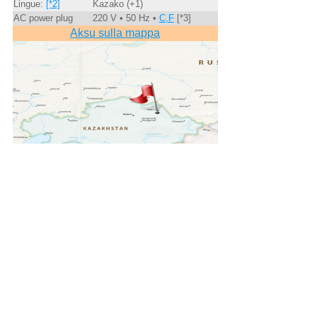
Lingue:
[*2]
Kazako (+1)
AC power plug
220 V • 50 Hz •
C,F
[*3]
Aksu sulla mappa