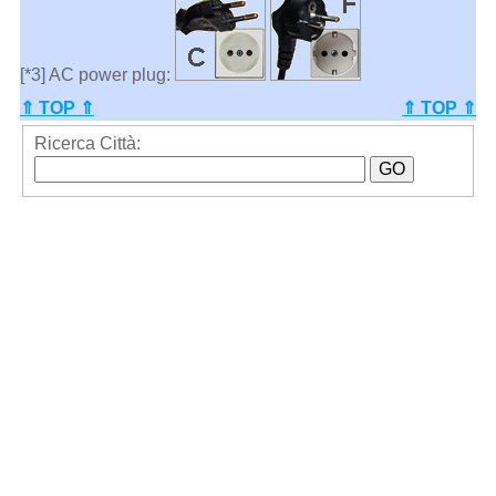
[*3] AC power plug:
⇑ TOP ⇑
⇑ TOP ⇑
Ricerca Città: