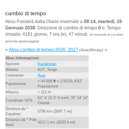
cambio di tempo
Aksu Passerà dalla Orario invernale a
08:14, martedì, 19
Gennaio 2038
. Direzione di cambio di tempo
0
o. Tempo
rimasto: 4181 giorno, 7 ora (e), 47 minuti.
(in momento in cui viene
generata questa pagina)
»
Aksu cambio di tempo 2026, 2027
»
(Asia/Almaty)
Aksu Informazioni:
Nazione:
Kazakistan
Moneta:
KZT, Tenge
Continente:
Asia
≈ 44 808
= 2.921‰ KAZ
Popolazione:
Popolazione
Altezza:
≈ 112 m
52° 4' 22.3" A nord, 76° 54' 14"
Coordinate GPS
Oriente
Distanza da *
5790 km (3597.7 mi)
Equatore:
Distanza da * Polo
4217.1 km (2620.4 mi)
Nord: