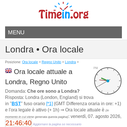
MENU
Londra • Ora locale
Posizione:
Ora locale
>
Regno Unito
>
Londra
>
PM
Ora locale attuale a
Londra, Regno Unito
Domanda:
Che ore sono a Londra?
Risposta: Londra (London, England) si trova
in "
BST
" fuso orario
[*1]
(GMT Differenza oraria in ore: +1)
e l'ora legale è attivo (+ 1h) ⇒ Ora locale attuale è
(in
: venerdì, 07. agosto 2026,
momento in cui viene generata questa pagina)
21:46:40
Aggiornare la pagina se necessario