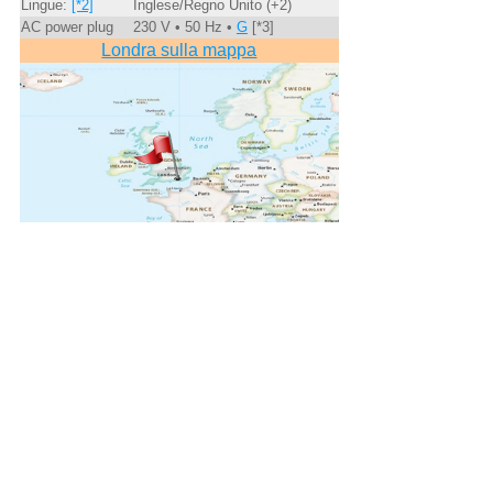
Lingue:
[*2]
Inglese/Regno Unito (+2)
AC power plug
230 V • 50 Hz •
G
[*3]
Londra sulla mappa