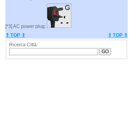
[*3] AC power plug:
⇑ TOP ⇑
⇑ TOP ⇑
Ricerca Città: