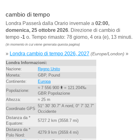
cambio di tempo
Londra Passerà dalla Orario invernale a
02:00,
domenica, 25 ottobre 2026
. Direzione di cambio di
tempo
-1
o. Tempo rimasto: 78 giorno, 4 ora (e), 13 minuti.
(in momento in cui viene generata questa pagina)
»
Londra cambio di tempo 2026, 2027
»
(Europe/London)
Londra Informazioni:
Nazione:
Regno Unito
Moneta:
GBP, Pound
Continente:
Europa
≈ 7 556 900
= 121.204‰
Popolazione:
GBR Popolazione
Altezza:
≈ 25 m
51° 30' 30.7" A nord, 0° 7' 32.7"
Coordinate GPS
Occidente
Distanza da *
5727.2 km (3558.7 mi)
Equatore:
Distanza da *
4279.9 km (2659.4 mi)
Polo Nord: