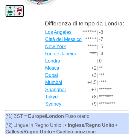
Differenza di tempo da Londra:
Los Angeles
********
|
-8
Città del Messico
*******
|
-7
New York
*****
|
-5
Rio de Janeiro
****
|
-4
Londra
|
0
Mosca
+2
|
**
Dubai
+3
|
***
Mumbai
+4.5
|
****
Shanghai
+7
|
*******
Tokyo
+8
|
********
Sydney
+9
|
*********
[*1] BST =
Europe/London
Fuso orario
[*2] Lingue in Regno Unito :
• Inglese/Regno Unito •
Gallese/Regno Unito • Gaelico scozzese