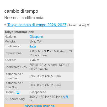
cambio di tempo
Nessuna modifica nota.
»
Tokyo cambio di tempo 2026, 2027
»
(Asia/Tokyo)
Tokyo Informazioni:
Nazione:
Giappone
Moneta:
JPY, Yen
Continente:
Asia
≈ 8 336 599
= 65.494‰ JPN
Popolazione:
Popolazione
Altezza:
≈ 44 m
35° 41' 22.2" A nord, 139° 41'
Coordinate GPS
30.2" Oriente
Distanza da *
3968.3 km (2465.8 mi)
Equatore:
Distanza da *
6038.8 km (3752.3 mi)
Polo Nord:
Lingue:
[*2]
Giapponese
100 V • 50 Hz / 60 Hz •
A,B
AC power plug
[*3]
Tokyo sulla mappa