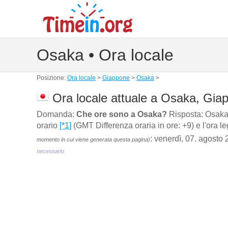
Osaka • Ora locale
Posizione:
Ora locale
>
Giappone
>
Osaka
>
Ora locale attuale a Osaka, Gia
Domanda:
Che ore sono a Osaka?
Risposta: Osaka 
orario
[*1]
(GMT Differenza oraria in ore: +9) e l'ora l
: venerdì, 07. agosto
momento in cui viene generata questa pagina)
necessario