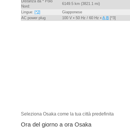
Distanza da * Polo
6149.5 km (3821.1 mi)
Nord:
Lingue:
[*2]
Giapponese
AC power plug
100 V • 50 Hz / 60 Hz •
A,B
[*3]
Seleziona Osaka come la tua città predefinita
Ora del giorno a ora Osaka