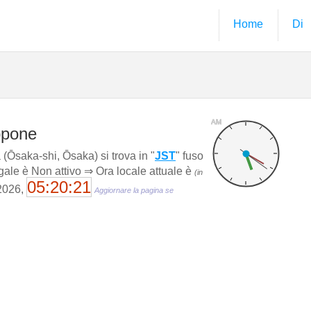
Home
Di
AM
ppone
(Ōsaka-shi, Ōsaka) si trova in "
JST
" fuso
egale è Non attivo ⇒ Ora locale attuale è
(in
05:20:22
 2026,
Aggiornare la pagina se