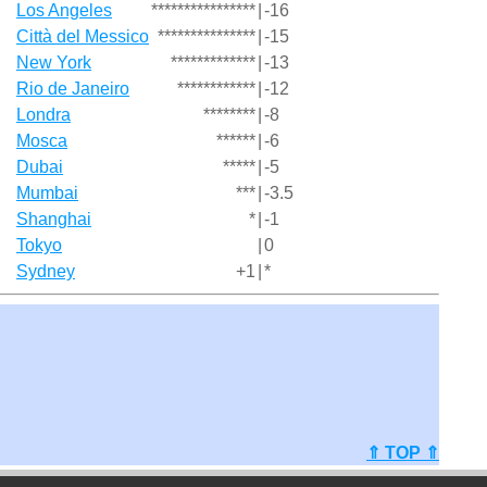
Los Angeles
****************
|
-16
Città del Messico
***************
|
-15
New York
*************
|
-13
Rio de Janeiro
************
|
-12
Londra
********
|
-8
Mosca
******
|
-6
Dubai
*****
|
-5
Mumbai
***
|
-3.5
Shanghai
*
|
-1
Tokyo
|
0
Sydney
+1
|
*
⇑ TOP ⇑