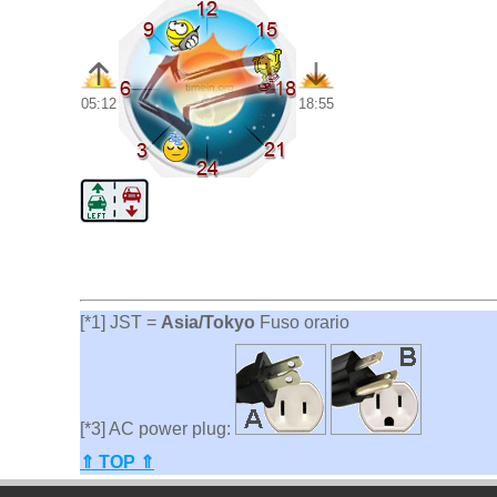
05:12
18:55
[*1] JST =
Asia/Tokyo
Fuso orario
[*3] AC power plug:
⇑ TOP ⇑