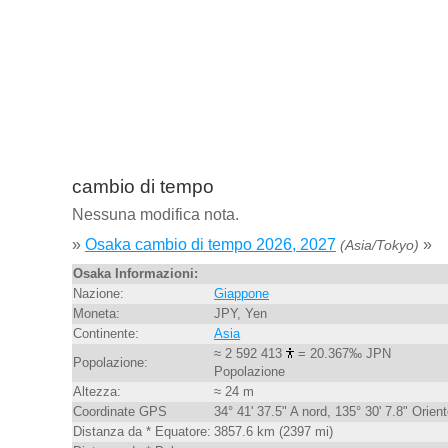
cambio di tempo
Nessuna modifica nota.
»
Osaka cambio di tempo 2026, 2027
»
(Asia/Tokyo)
Osaka Informazioni:
Nazione:
Giappone
Moneta:
JPY, Yen
Continente:
Asia
≈ 2 592 413
= 20.367‰ JPN
Popolazione:
Popolazione
Altezza:
≈ 24 m
Coordinate GPS
34° 41' 37.5" A nord, 135° 30' 7.8" Orien
Distanza da * Equatore:
3857.6 km (2397 mi)