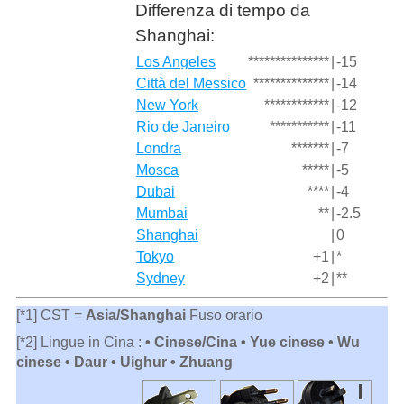
Differenza di tempo da
Shanghai:
Los Angeles
***************
|
-15
Città del Messico
**************
|
-14
New York
************
|
-12
Rio de Janeiro
***********
|
-11
Londra
*******
|
-7
Mosca
*****
|
-5
Dubai
****
|
-4
Mumbai
**
|
-2.5
Shanghai
|
0
Tokyo
+1
|
*
Sydney
+2
|
**
[*1] CST =
Asia/Shanghai
Fuso orario
[*2] Lingue in Cina :
• Cinese/Cina • Yue cinese • Wu
cinese • Daur • Uighur • Zhuang