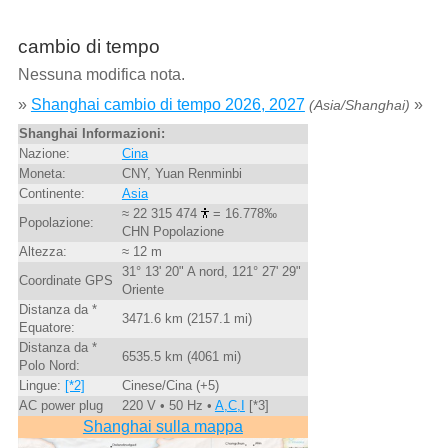
cambio di tempo
Nessuna modifica nota.
»
Shanghai cambio di tempo 2026, 2027
»
(Asia/Shanghai)
Shanghai Informazioni:
Nazione:
Cina
Moneta:
CNY, Yuan Renminbi
Continente:
Asia
≈ 22 315 474
= 16.778‰
Popolazione:
CHN Popolazione
Altezza:
≈ 12 m
31° 13' 20" A nord, 121° 27' 29"
Coordinate GPS
Oriente
Distanza da *
3471.6 km (2157.1 mi)
Equatore:
Distanza da *
6535.5 km (4061 mi)
Polo Nord:
Lingue:
[*2]
Cinese/Cina (+5)
AC power plug
220 V • 50 Hz •
A,C,I
[*3]
Shanghai sulla mappa