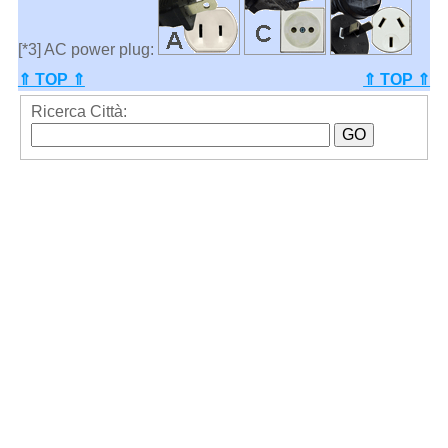
[*3] AC power plug:
⇑ TOP ⇑
⇑ TOP ⇑
Ricerca Città: