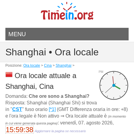
MENU
Shanghai • Ora locale
Posizione:
Ora locale
>
Cina
>
Shanghai
>
PM
Ora locale attuale a
Shanghai, Cina
Domanda:
Che ore sono a Shanghai?
Risposta: Shanghai (Shanghai Shi) si trova
in "
CST
" fuso orario
[*1]
(GMT Differenza oraria in ore: +8)
e l'ora legale è Non attivo ⇒ Ora locale attuale è
(in momento
: venerdì, 07. agosto 2026,
in cui viene generata questa pagina)
15:59:38
Aggiornare la pagina se necessario