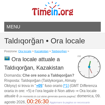
MENU
Taldıqorğan • Ora locale
Posizione:
Ora locale
>
Kazakistan
>
Taldıqorğan
>
AM
Ora locale attuale a
Taldıqorğan, Kazakistan
Domanda:
Che ore sono a Taldıqorğan?
Risposta: Taldıqorğan (Taldykorgan, Almaty
Oblysy) si trova in "
+05
" fuso orario
[*1]
(GMT Differenza
oraria in ore: +5) e l'ora legale è Non attivo ⇒ Ora locale
attuale è
: domenica, 09.
(in momento in cui viene generata questa pagina)
00:26:30
agosto 2026,
Aggiornare la pagina se necessario