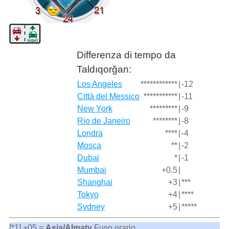
Differenza di tempo da
Taldıqorğan:
Los Angeles
************
|
-12
Città del Messico
***********
|
-11
New York
*********
|
-9
Rio de Janeiro
********
|
-8
Londra
****
|
-4
Mosca
**
|
-2
Dubai
*
|
-1
Mumbai
+0.5
|
Shanghai
+3
|
***
Tokyo
+4
|
****
Sydney
+5
|
*****
[*1] +05 =
Asia/Almaty
Fuso orario