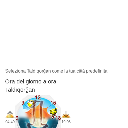
Seleziona Taldıqorğan come la tua città predefinita
Ora del giorno a ora
Taldıqorğan
04:40
19:03