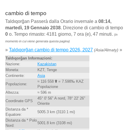
cambio di tempo
Taldıqorğan Passerà dalla Orario invernale a
08:14,
martedì, 19 Gennaio 2038
. Direzione di cambio di tempo
0
o. Tempo rimasto: 4181 giorno, 7 ora (e), 47 minuti.
(in
momento in cui viene generata questa pagina)
»
Taldıqorğan cambio di tempo 2026, 2027
»
(Asia/Almaty)
Taldıqorğan Informazioni:
Nazione:
Kazakistan
Moneta:
KZT, Tenge
Continente:
Asia
≈ 116 558
= 7.598‰ KAZ
Popolazione:
Popolazione
Altezza:
≈ 596 m
45° 0' 56" A nord, 78° 22' 26"
Coordinate GPS
Oriente
Distanza da *
5005.3 km (3110.1 mi)
Equatore:
Distanza da * Polo
5001.8 km (3108 mi)
Nord: