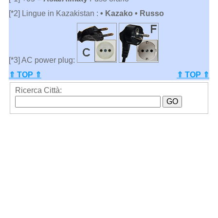
[*2] Lingue in Kazakistan :
• Kazako • Russo
[*3] AC power plug:
⇑ TOP ⇑
⇑ TOP ⇑
Ricerca Città: