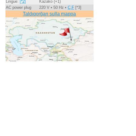
Lingue:
[*2]
Kazako (+1)
AC power plug
220 V • 50 Hz •
C,F
[*3]
Taldıqorğan sulla mappa