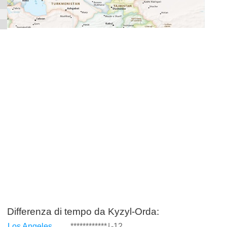
Differenza di tempo da Kyzyl-Orda:
Los Angeles
************
|
-12