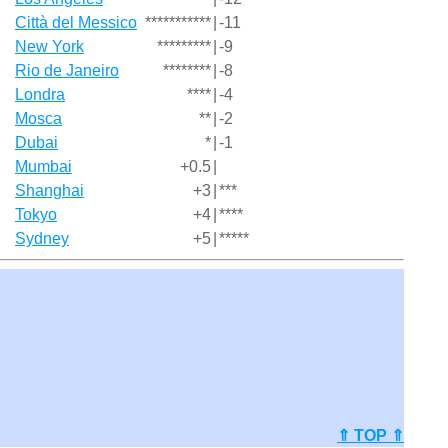
Città del Messico
***********
|
-11
New York
*********
|
-9
Rio de Janeiro
********
|
-8
Londra
****
|
-4
Mosca
**
|
-2
Dubai
*
|
-1
Mumbai
+0.5
|
Shanghai
+3
|
***
Tokyo
+4
|
****
Sydney
+5
|
*****
⇑ TOP ⇑