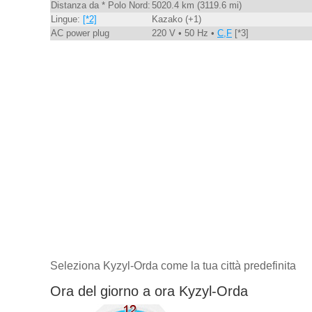
Distanza da * Polo Nord:
5020.4 km (3119.6 mi)
Lingue:
[*2]
Kazako (+1)
AC power plug
220 V • 50 Hz •
C,F
[*3]
Seleziona Kyzyl-Orda come la tua città predefinita
Ora del giorno a ora Kyzyl-Orda