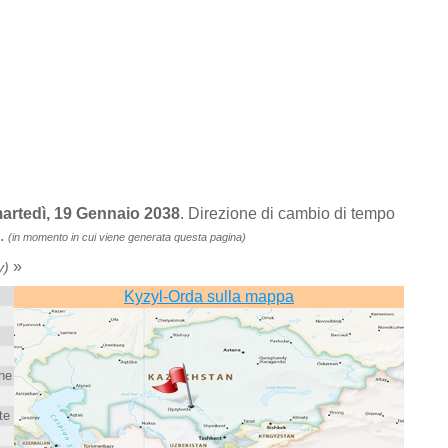
martedì, 19 Gennaio 2038
. Direzione di cambio di tempo
i.
(in momento in cui viene generata questa pagina)
»
y)
Kyzyl-Orda sulla mappa
ne
te