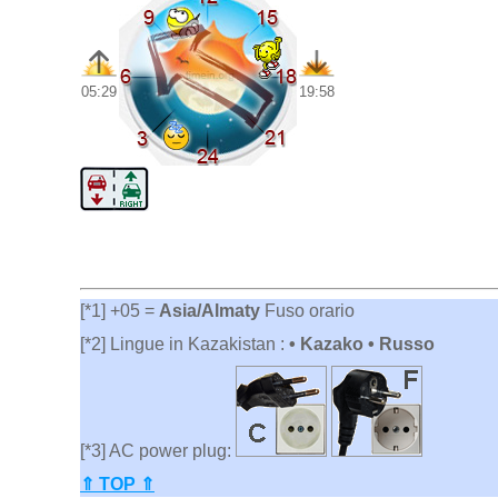
05:29
19:58
[*1] +05 =
Asia/Almaty
Fuso orario
[*2] Lingue in Kazakistan :
• Kazako • Russo
[*3] AC power plug:
⇑ TOP ⇑