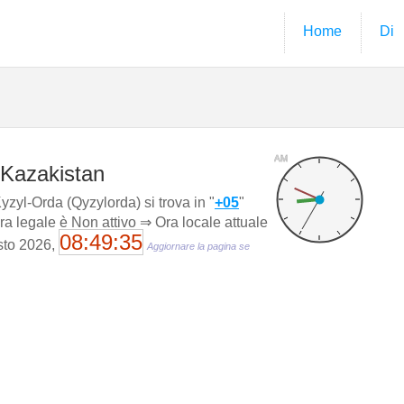
Home
Di
AM
 Kazakistan
zyl-Orda (Qyzylorda) si trova in "
+05
"
ora legale è Non attivo ⇒ Ora locale attuale
08:49:36
osto 2026,
Aggiornare la pagina se