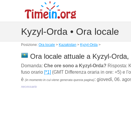
Kyzyl-Orda • Ora locale
Posizione:
Ora locale
>
Kazakistan
>
Kyzyl-Orda
>
Ora locale attuale a Kyzyl-Orda,
Domanda:
Che ore sono a Kyzyl-Orda?
Risposta: Ky
fuso orario
[*1]
(GMT Differenza oraria in ore: +5) e l'
è
: giovedì, 06. ag
(in momento in cui viene generata questa pagina)
necessario