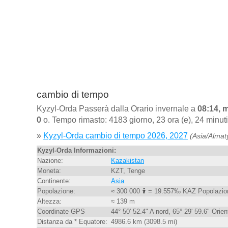
cambio di tempo
Kyzyl-Orda Passerà dalla Orario invernale a
08:14, 
0
o. Tempo rimasto: 4183 giorno, 23 ora (e), 24 minut
»
Kyzyl-Orda cambio di tempo 2026, 2027
(Asia/Almat
Kyzyl-Orda Informazioni:
Nazione:
Kazakistan
Moneta:
KZT, Tenge
Continente:
Asia
Popolazione:
≈ 300 000
= 19.557‰ KAZ Popolazio
Altezza:
≈ 139 m
Coordinate GPS
44° 50' 52.4" A nord, 65° 29' 59.6" Orien
Distanza da * Equatore:
4986.6 km (3098.5 mi)