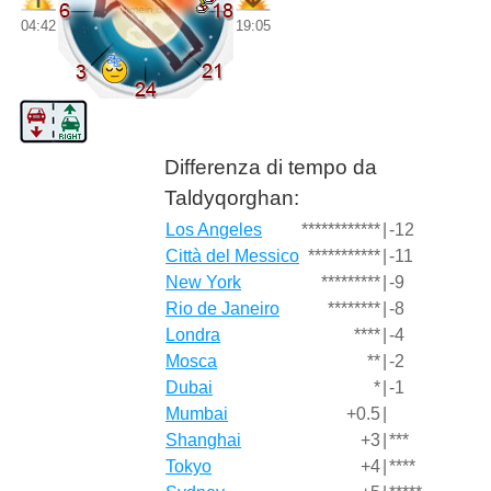
04:42
19:05
Differenza di tempo da
Taldyqorghan:
Los Angeles
************
|
-12
Città del Messico
***********
|
-11
New York
*********
|
-9
Rio de Janeiro
********
|
-8
Londra
****
|
-4
Mosca
**
|
-2
Dubai
*
|
-1
Mumbai
+0.5
|
Shanghai
+3
|
***
Tokyo
+4
|
****