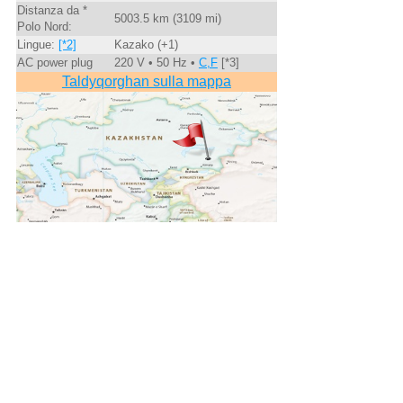
Distanza da *
5003.5 km (3109 mi)
Polo Nord:
Lingue:
[*2]
Kazako (+1)
AC power plug
220 V • 50 Hz •
C,F
[*3]
Taldyqorghan sulla mappa