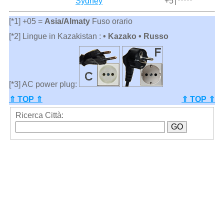
Sydney
+5
|
*****
[*1] +05 =
Asia/Almaty
Fuso orario
[*2] Lingue in Kazakistan :
• Kazako • Russo
[*3] AC power plug:
⇑ TOP ⇑
⇑ TOP ⇑
Ricerca Città: