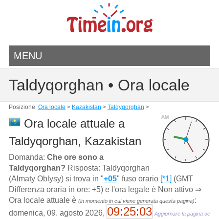
MENU
Taldyqorghan • Ora locale
Posizione:
Ora locale
>
Kazakistan
>
Taldyqorghan
>
AM
Ora locale attuale a
Taldyqorghan, Kazakistan
Domanda:
Che ore sono a
Taldyqorghan?
Risposta: Taldyqorghan
(Almaty Oblysy) si trova in "
+05
" fuso orario
[*1]
(GMT
Differenza oraria in ore: +5) e l'ora legale è Non attivo ⇒
Ora locale attuale è
:
(in momento in cui viene generata questa pagina)
09:25:03
domenica, 09. agosto 2026,
Aggiornare la pagina se