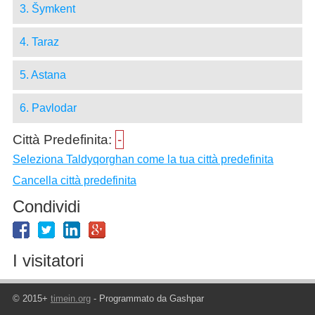
3. Šymkent
4. Taraz
5. Astana
6. Pavlodar
Città Predefinita:
-
Seleziona Taldyqorghan come la tua città predefinita
Cancella città predefinita
Condividi
I visitatori
© 2015+
timein.org
- Programmato da Gashpar