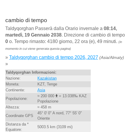
cambio di tempo
Taldyqorghan Passerà dalla Orario invernale a
08:14,
martedì, 19 Gennaio 2038
. Direzione di cambio di tempo
0
o. Tempo rimasto: 4180 giorno, 22 ora (e), 49 minuti.
(in
momento in cui viene generata questa pagina)
»
Taldyqorghan cambio di tempo 2026, 2027
(Asia/Almaty)
»
Taldyqorghan Informazioni:
Nazione:
Kazakistan
Moneta:
KZT, Tenge
Continente:
Asia
≈ 200 000
= 13.038‰ KAZ
Popolazione:
Popolazione
Altezza:
≈ 458 m
45° 0' 0" A nord, 77° 55' 0"
Coordinate GPS
Oriente
Distanza da *
5003.5 km (3109 mi)
Equatore: