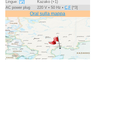
Lingue:
[*2]
Kazako (+1)
AC power plug
220 V • 50 Hz •
C,F
[*3]
Oral sulla mappa