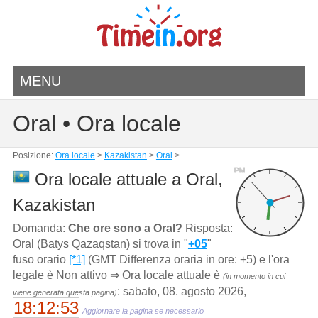
MENU
Oral • Ora locale
Posizione:
Ora locale
>
Kazakistan
>
Oral
>
PM
Ora locale attuale a Oral,
Kazakistan
Domanda:
Che ore sono a Oral?
Risposta:
Oral (Batys Qazaqstan) si trova in "
+05
"
fuso orario
[*1]
(GMT Differenza oraria in ore: +5) e l'ora
legale è Non attivo ⇒ Ora locale attuale è
(in momento in cui
: sabato, 08. agosto 2026,
viene generata questa pagina)
18:12:53
Aggiornare la pagina se necessario