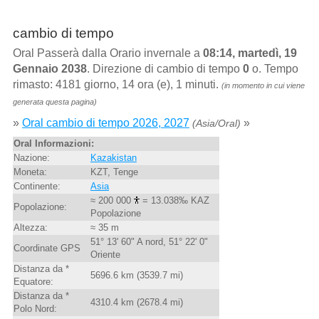
cambio di tempo
Oral Passerà dalla Orario invernale a
08:14, martedì, 19
Gennaio 2038
. Direzione di cambio di tempo
0
o. Tempo
rimasto: 4181 giorno, 14 ora (e), 1 minuti.
(in momento in cui viene
generata questa pagina)
»
Oral cambio di tempo 2026, 2027
»
(Asia/Oral)
Oral Informazioni:
Nazione:
Kazakistan
Moneta:
KZT, Tenge
Continente:
Asia
≈ 200 000
= 13.038‰ KAZ
Popolazione:
Popolazione
Altezza:
≈ 35 m
51° 13' 60" A nord, 51° 22' 0"
Coordinate GPS
Oriente
Distanza da *
5696.6 km (3539.7 mi)
Equatore:
Distanza da *
4310.4 km (2678.4 mi)
Polo Nord: