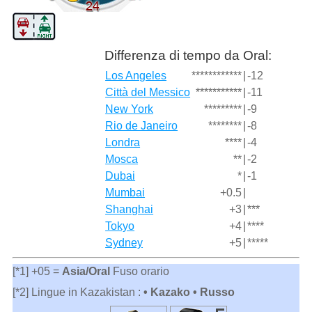
Differenza di tempo da Oral:
Los Angeles
************
|
-12
Città del Messico
***********
|
-11
New York
*********
|
-9
Rio de Janeiro
********
|
-8
Londra
****
|
-4
Mosca
**
|
-2
Dubai
*
|
-1
Mumbai
+0.5
|
Shanghai
+3
|
***
Tokyo
+4
|
****
Sydney
+5
|
*****
[*1] +05 =
Asia/Oral
Fuso orario
[*2] Lingue in Kazakistan :
• Kazako • Russo