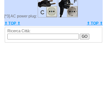
[*3] AC power plug:
⇑ TOP ⇑
⇑ TOP ⇑
Ricerca Città: