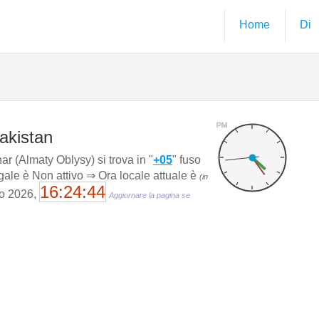
Home
Di
PM
akistan
r (Almaty Oblysy) si trova in "
+05
" fuso
egale è Non attivo ⇒ Ora locale attuale è
(in
16:24:45
to 2026,
Aggiornare la pagina se