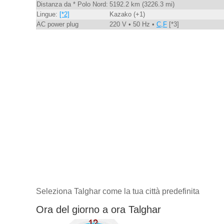
Distanza da * Polo Nord:
5192.2 km (3226.3 mi)
Lingue:
[*2]
Kazako (+1)
AC power plug
220 V • 50 Hz •
C,F
[*3]
Seleziona Talghar come la tua città predefinita
Ora del giorno a ora Talghar