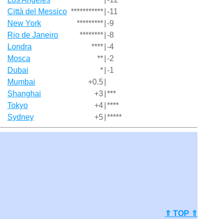
Città del Messico
***********
|
-11
New York
*********
|
-9
Rio de Janeiro
********
|
-8
Londra
****
|
-4
Mosca
**
|
-2
Dubai
*
|
-1
Mumbai
+0.5
|
Shanghai
+3
|
***
Tokyo
+4
|
****
Sydney
+5
|
*****
⇑ TOP ⇑