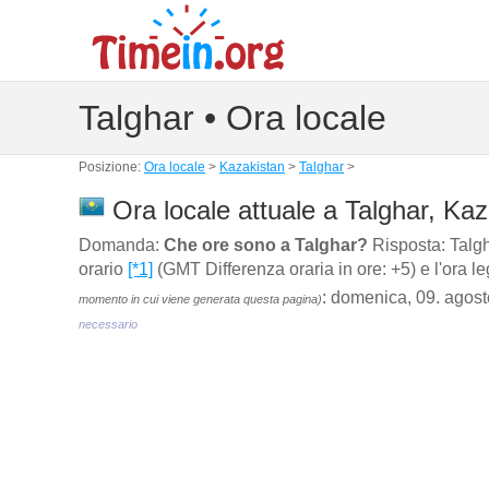
Talghar • Ora locale
Posizione:
Ora locale
>
Kazakistan
>
Talghar
>
Ora locale attuale a Talghar, Kaz
Domanda:
Che ore sono a Talghar?
Risposta: Talgha
orario
[*1]
(GMT Differenza oraria in ore: +5) e l'ora l
: domenica, 09. agos
momento in cui viene generata questa pagina)
necessario