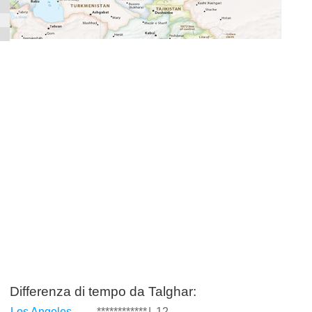
Differenza di tempo da Talghar:
Los Angeles
************
|
-12