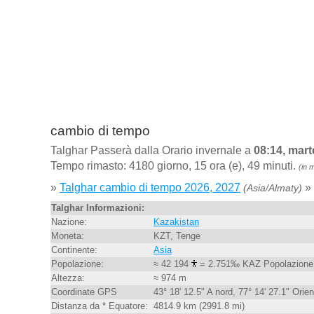
cambio di tempo
Talghar Passerà dalla Orario invernale a
08:14, mart
Tempo rimasto: 4180 giorno, 15 ora (e), 49 minuti.
(in 
»
Talghar cambio di tempo 2026, 2027
»
(Asia/Almaty)
Talghar Informazioni:
Nazione:
Kazakistan
Moneta:
KZT, Tenge
Continente:
Asia
Popolazione:
≈ 42 194
= 2.751‰ KAZ Popolazione
Altezza:
≈ 974 m
Coordinate GPS
43° 18' 12.5" A nord, 77° 14' 27.1" Orien
Distanza da * Equatore:
4814.9 km (2991.8 mi)