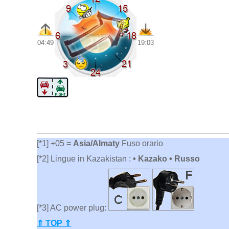
04:49
19:03
[*1] +05 =
Asia/Almaty
Fuso orario
[*2] Lingue in Kazakistan :
• Kazako • Russo
[*3] AC power plug:
⇑ TOP ⇑