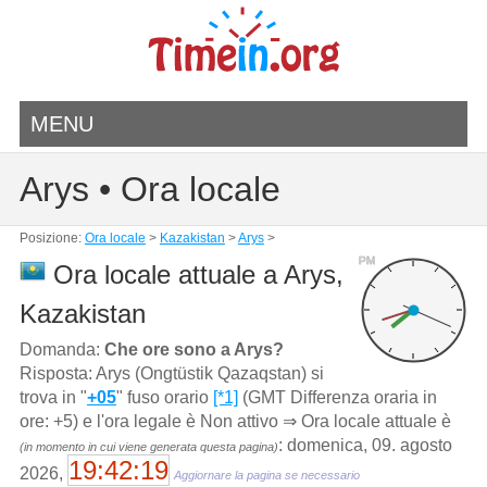
MENU
Arys • Ora locale
Posizione:
Ora locale
>
Kazakistan
>
Arys
>
PM
Ora locale attuale a Arys,
Kazakistan
Domanda:
Che ore sono a Arys?
Risposta: Arys (Ongtüstik Qazaqstan) si
trova in "
+05
" fuso orario
[*1]
(GMT Differenza oraria in
ore: +5) e l'ora legale è Non attivo ⇒ Ora locale attuale è
: domenica, 09. agosto
(in momento in cui viene generata questa pagina)
19:42:19
2026,
Aggiornare la pagina se necessario