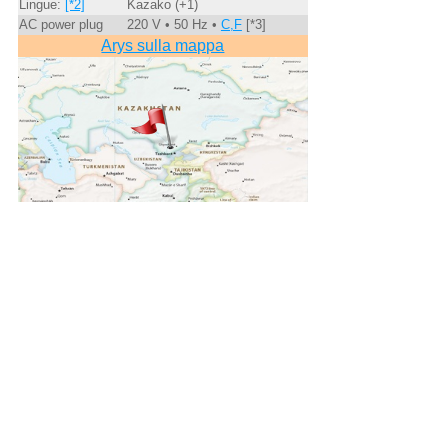
Lingue:
[*2]
Kazako (+1)
AC power plug
220 V • 50 Hz •
C,F
[*3]
Arys sulla mappa