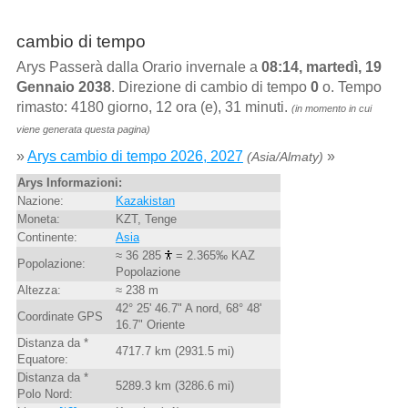
cambio di tempo
Arys Passerà dalla Orario invernale a
08:14, martedì, 19
Gennaio 2038
. Direzione di cambio di tempo
0
o. Tempo
rimasto: 4180 giorno, 12 ora (e), 31 minuti.
(in momento in cui
viene generata questa pagina)
»
Arys cambio di tempo 2026, 2027
»
(Asia/Almaty)
Arys Informazioni:
Nazione:
Kazakistan
Moneta:
KZT, Tenge
Continente:
Asia
≈ 36 285
= 2.365‰ KAZ
Popolazione:
Popolazione
Altezza:
≈ 238 m
42° 25' 46.7" A nord, 68° 48'
Coordinate GPS
16.7" Oriente
Distanza da *
4717.7 km (2931.5 mi)
Equatore:
Distanza da *
5289.3 km (3286.6 mi)
Polo Nord: