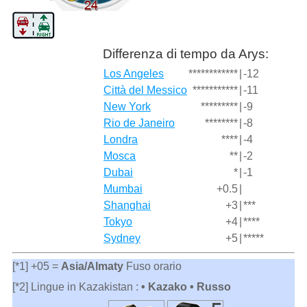
Differenza di tempo da Arys:
Los Angeles
************
|
-12
Città del Messico
***********
|
-11
New York
*********
|
-9
Rio de Janeiro
********
|
-8
Londra
****
|
-4
Mosca
**
|
-2
Dubai
*
|
-1
Mumbai
+0.5
|
Shanghai
+3
|
***
Tokyo
+4
|
****
Sydney
+5
|
*****
[*1] +05 =
Asia/Almaty
Fuso orario
[*2] Lingue in Kazakistan :
• Kazako • Russo