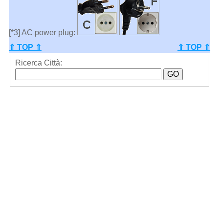
[*3] AC power plug:
⇑ TOP ⇑
⇑ TOP ⇑
Ricerca Città: