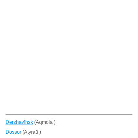
Derzhavīnsk
(Aqmola )
Dossor
(Atyraū )