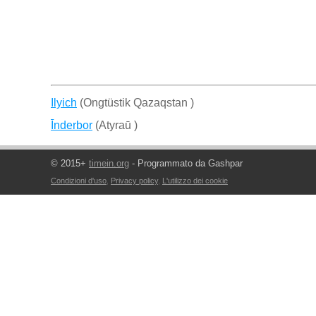
Ilyich
(Ongtüstik Qazaqstan )
Īnderbor
(Atyraū )
© 2015+
timein.org
- Programmato da Gashpar
Condizioni d'uso
,
Privacy policy
,
L'utilizzo dei cookie