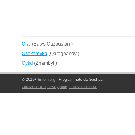
Oral
(Batys Qazaqstan )
Osakarovka
(Qaraghandy )
Oytal
(Zhambyl )
© 2015+
timein.org
- Programmato da Gashpar
Condizioni d'uso
,
Privacy policy
,
L'utilizzo dei cookie