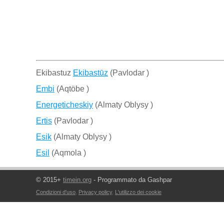
Ekibastuz
Ekibastūz
(Pavlodar )
Embi
(Aqtöbe )
Energeticheskiy
(Almaty Oblysy )
Ertis
(Pavlodar )
Esik
(Almaty Oblysy )
Esil
(Aqmola )
© 2015+
timein.org
- Programmato da Gashpar
Condizioni d'uso
,
Privacy policy
,
L'utilizzo dei cookie