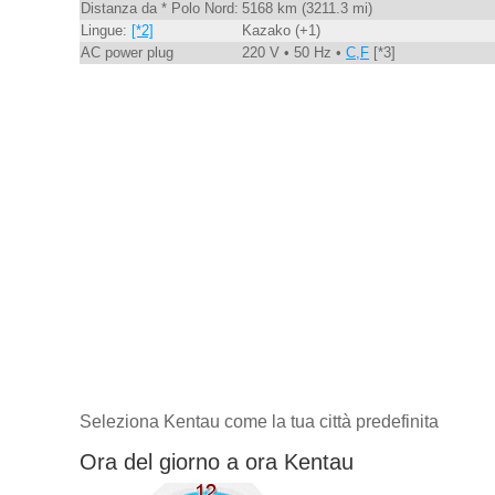
Distanza da * Polo Nord:
5168 km (3211.3 mi)
Lingue:
[*2]
Kazako (+1)
AC power plug
220 V • 50 Hz •
C,F
[*3]
Seleziona Kentau come la tua città predefinita
Ora del giorno a ora Kentau