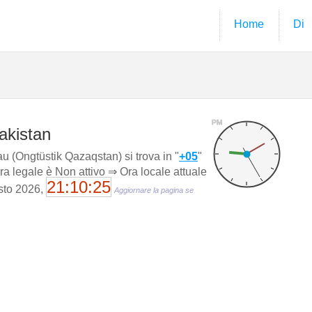
Home
Di
PM
akistan
u (Ongtüstik Qazaqstan) si trova in "
+05
"
ora legale è Non attivo ⇒ Ora locale attuale
21:10:26
osto 2026,
Aggiornare la pagina se