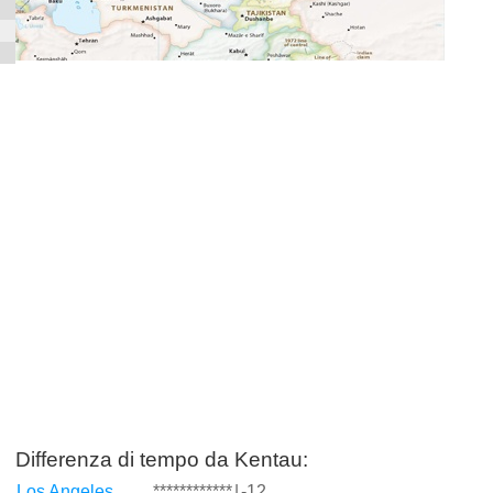
Differenza di tempo da Kentau:
Los Angeles
************
|
-12