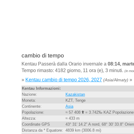
cambio di tempo
Kentau Passerà dalla Orario invernale a
08:14, mart
Tempo rimasto: 4182 giorno, 11 ora (e), 3 minuti.
(in mo
»
Kentau cambio di tempo 2026, 2027
»
(Asia/Almaty)
Kentau Informazioni:
Nazione:
Kazakistan
Moneta:
KZT, Tenge
Continente:
Asia
Popolazione:
≈ 57 408
= 3.742‰ KAZ Popolazione
Altezza:
≈ 433 m
Coordinate GPS
43° 31' 14.2" A nord, 68° 30' 33.8" Orien
Distanza da * Equatore:
4839 km (3006.8 mi)