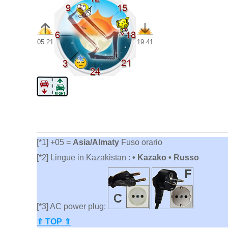
05:21
19:41
[*1] +05 =
Asia/Almaty
Fuso orario
[*2] Lingue in Kazakistan :
• Kazako • Russo
[*3] AC power plug:
⇑ TOP ⇑