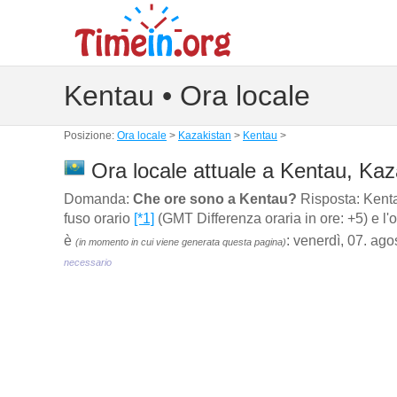
Kentau • Ora locale
Posizione:
Ora locale
>
Kazakistan
>
Kentau
>
Ora locale attuale a Kentau, Kaz
Domanda:
Che ore sono a Kentau?
Risposta: Kenta
fuso orario
[*1]
(GMT Differenza oraria in ore: +5) e l'
è
: venerdì, 07. ag
(in momento in cui viene generata questa pagina)
necessario