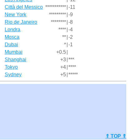
Città del Messico
***********
|
-11
New York
*********
|
-9
Rio de Janeiro
********
|
-8
Londra
****
|
-4
Mosca
**
|
-2
Dubai
*
|
-1
Mumbai
+0.5
|
Shanghai
+3
|
***
Tokyo
+4
|
****
Sydney
+5
|
*****
⇑ TOP ⇑