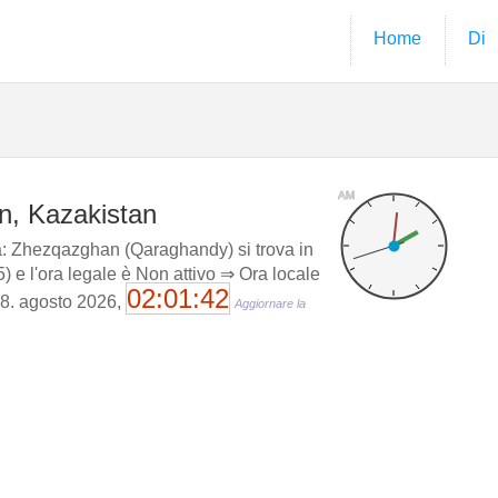
Home
Di
AM
n, Kazakistan
: Zhezqazghan (Qaraghandy) si trova in
) e l'ora legale è Non attivo ⇒ Ora locale
02:01:43
08. agosto 2026,
Aggiornare la