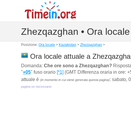
Zhezqazghan • Ora locale
Posizione:
Ora locale
>
Kazakistan
>
Zhezqazghan
>
Ora locale attuale a Zhezqazgha
Domanda:
Che ore sono a Zhezqazghan?
Risposta
"
+05
" fuso orario
[*1]
(GMT Differenza oraria in ore: +5
attuale è
: sabato, 
(in momento in cui viene generata questa pagina)
pagina se necessario