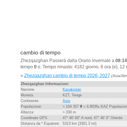
cambio di tempo
Zhezqazghan Passerà dalla Orario invernale a
08:14
tempo
0
o. Tempo rimasto: 4182 giorno, 6 ora (e), 12 
»
Zhezqazghan cambio di tempo 2026, 2027
(Asia/Al
Zhezqazghan Informazioni:
Nazione:
Kazakistan
Moneta:
KZT, Tenge
Continente:
Asia
Popolazione:
≈ 104 357
= 6.803‰ KAZ Popolazio
Altezza:
≈ 330 m
Coordinate GPS
47° 46' 60" A nord, 67° 46' 0" Oriente
Distanza da * Equatore:
5313 km (3301.3 mi)