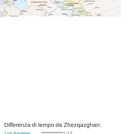
Differenza di tempo da Zhezqazghan:
Los Angeles
************
|
-12