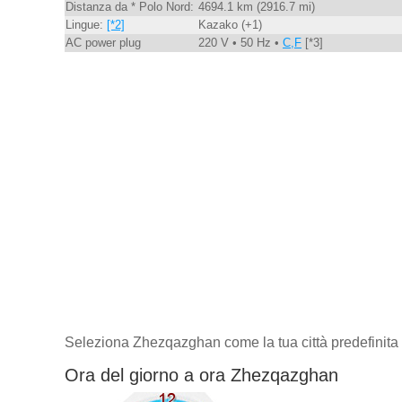
Distanza da * Polo Nord:
4694.1 km (2916.7 mi)
Lingue:
[*2]
Kazako (+1)
AC power plug
220 V • 50 Hz •
C,F
[*3]
Seleziona Zhezqazghan come la tua città predefinita
Ora del giorno a ora Zhezqazghan