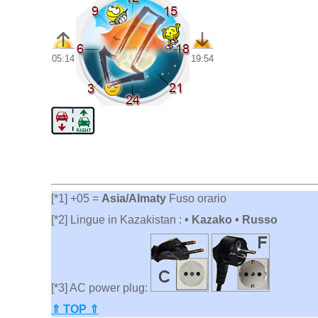
05:14
19:54
[*1] +05 =
Asia/Almaty
Fuso orario
[*2] Lingue in Kazakistan :
• Kazako • Russo
[*3] AC power plug:
⇑ TOP ⇑