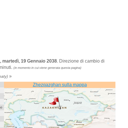
, martedì, 19 Gennaio 2038
. Direzione di cambio di
minuti.
(in momento in cui viene generata questa pagina)
»
maty)
Zhezqazghan sulla mappa
ne