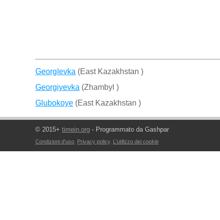
Georgīevka
(East Kazakhstan )
Georgiyevka
(Zhambyl )
Glubokoye
(East Kazakhstan )
© 2015+
timein.org
- Programmato da Gashpar
Condizioni d'uso
,
Privacy policy
,
L'utilizzo dei cookie