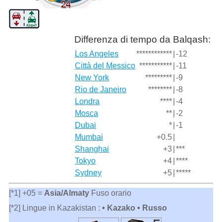
Differenza di tempo da Balqash:
Los Angeles
************
|
-12
Città del Messico
***********
|
-11
New York
*********
|
-9
Rio de Janeiro
********
|
-8
Londra
****
|
-4
Mosca
**
|
-2
Dubai
*
|
-1
Mumbai
+0.5
|
Shanghai
+3
|
***
Tokyo
+4
|
****
Sydney
+5
|
*****
[*1] +05 =
Asia/Almaty
Fuso orario
[*2] Lingue in Kazakistan :
• Kazako • Russo