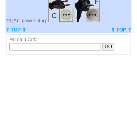
[*3] AC power plug:
⇑ TOP ⇑
⇑ TOP ⇑
Ricerca Città: