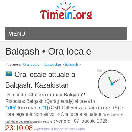
MENU
Balqash • Ora locale
Posizione:
Ora locale
>
Kazakistan
>
Balqash
>
PM
Ora locale attuale a
Balqash, Kazakistan
Domanda:
Che ore sono a Balqash?
Risposta: Balqash (Qaraghandy) si trova in
"
+05
" fuso orario
[*1]
(GMT Differenza oraria in ore: +5) e
l'ora legale è Non attivo ⇒ Ora locale attuale è
(in momento in
: venerdì, 07. agosto 2026,
cui viene generata questa pagina)
23:10:08
Aggiornare la pagina se necessario