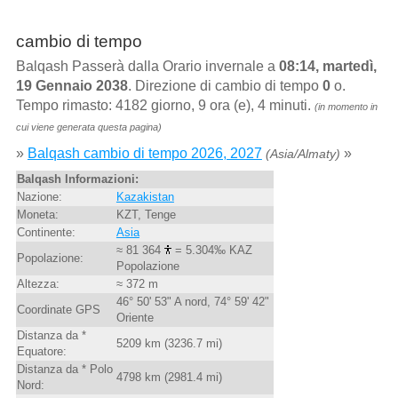
cambio di tempo
Balqash Passerà dalla Orario invernale a
08:14, martedì,
19 Gennaio 2038
. Direzione di cambio di tempo
0
o.
Tempo rimasto: 4182 giorno, 9 ora (e), 4 minuti.
(in momento in
cui viene generata questa pagina)
»
Balqash cambio di tempo 2026, 2027
»
(Asia/Almaty)
Balqash Informazioni:
Nazione:
Kazakistan
Moneta:
KZT, Tenge
Continente:
Asia
≈ 81 364
= 5.304‰ KAZ
Popolazione:
Popolazione
Altezza:
≈ 372 m
46° 50' 53" A nord, 74° 59' 42"
Coordinate GPS
Oriente
Distanza da *
5209 km (3236.7 mi)
Equatore:
Distanza da * Polo
4798 km (2981.4 mi)
Nord: