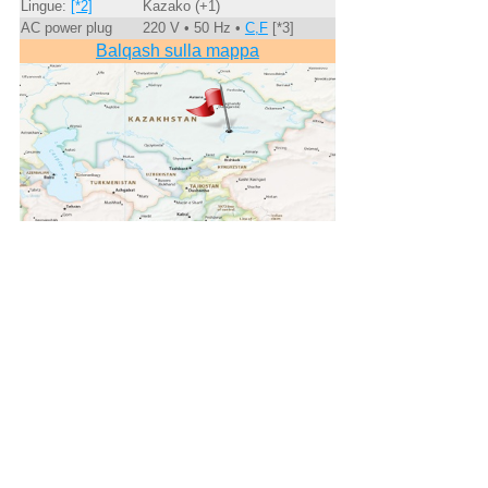
Lingue:
[*2]
Kazako (+1)
AC power plug
220 V • 50 Hz •
C,F
[*3]
Balqash sulla mappa