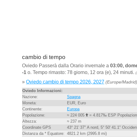
cambio di tempo
Oviedo Passerà dalla Orario invernale a
03:00, dome
-1
o. Tempo rimasto: 78 giorno, 12 ora (e), 24 minuti.
(
»
Oviedo cambio di tempo 2026, 2027
(Europe/Madrid
Oviedo Informazioni:
Nazione:
Spagna
Moneta:
EUR, Euro
Continente:
Europa
Popolazione:
≈ 224 005
= 4.817‰ ESP Popolazio
Altezza:
≈ 237 m
Coordinate GPS
43° 21' 37" A nord, 5° 50' 41.1" Occiden
Distanza da * Equatore:
4821.2 km (2995.8 mi)