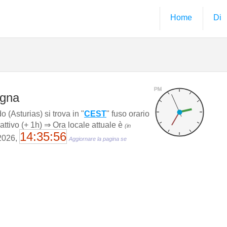
Home
Di
PM
agna
 (Asturias) si trova in "
CEST
" fuso orario
 attivo (+ 1h) ⇒ Ora locale attuale è
(in
14:35:57
 2026,
Aggiornare la pagina se