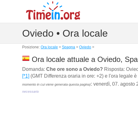
Oviedo • Ora locale
Posizione:
Ora locale
>
Spagna
>
Oviedo
>
Ora locale attuale a Oviedo, Sp
Domanda:
Che ore sono a Oviedo?
Risposta: Oviedo
[*1]
(GMT Differenza oraria in ore: +2) e l'ora legale è
: venerdì, 07. agosto
momento in cui viene generata questa pagina)
necessario