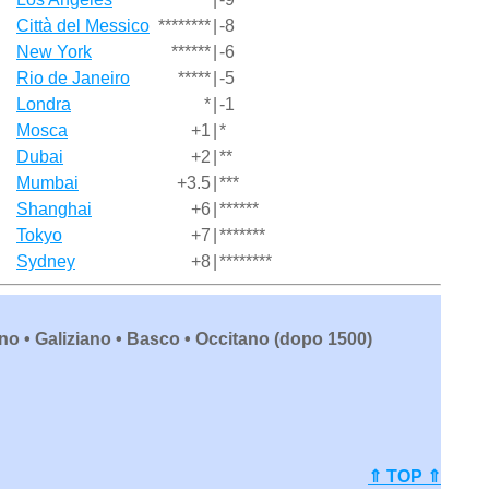
Città del Messico
********
|
-8
New York
******
|
-6
Rio de Janeiro
*****
|
-5
Londra
*
|
-1
Mosca
+1
|
*
Dubai
+2
|
**
Mumbai
+3.5
|
***
Shanghai
+6
|
******
Tokyo
+7
|
*******
Sydney
+8
|
********
o • Galiziano • Basco • Occitano (dopo 1500)
⇑ TOP ⇑