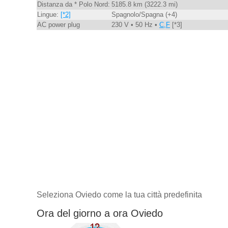
Distanza da * Polo Nord:
5185.8 km (3222.3 mi)
Lingue:
[*2]
Spagnolo/Spagna (+4)
AC power plug
230 V • 50 Hz •
C,F
[*3]
Seleziona Oviedo come la tua città predefinita
Ora del giorno a ora Oviedo