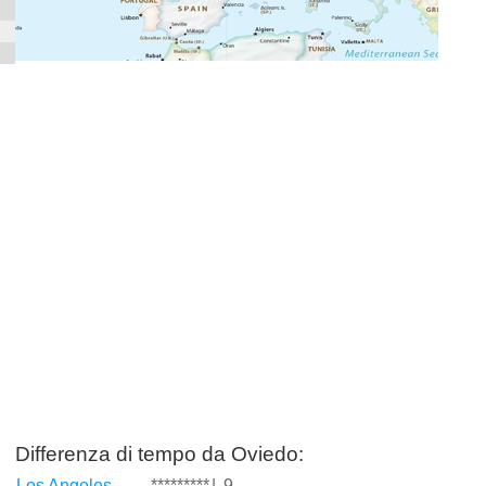
Differenza di tempo da Oviedo:
Los Angeles
*********
|
-9