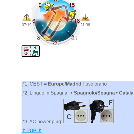
07:19
21:38
[*1] CEST =
Europe/Madrid
Fuso orario
[*2] Lingue in Spagna :
• Spagnolo/Spagna • Catalan
[*3] AC power plug:
⇑ TOP ⇑