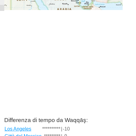
Differenza di tempo da Waqqāş:
Los Angeles
**********
|
-10