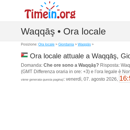
Waqqāş • Ora locale
Posizione:
Ora locale
>
Giordania
>
Waqqāş
>
Ora locale attuale a Waqqāş, Gi
Domanda:
Che ore sono a Waqqāş?
Risposta: Waqqā
(GMT Differenza oraria in ore: +3) e l'ora legale è No
16:
: venerdì, 07. agosto 2026,
viene generata questa pagina)