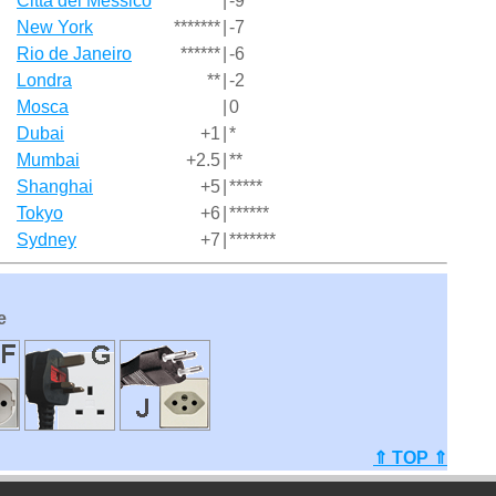
Città del Messico
*********
|
-9
New York
*******
|
-7
Rio de Janeiro
******
|
-6
Londra
**
|
-2
Mosca
|
0
Dubai
+1
|
*
Mumbai
+2.5
|
**
Shanghai
+5
|
*****
Tokyo
+6
|
******
Sydney
+7
|
*******
e
⇑ TOP ⇑