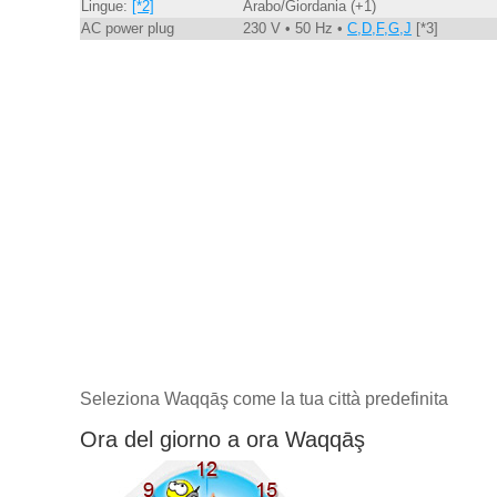
Lingue:
[*2]
Arabo/Giordania (+1)
AC power plug
230 V • 50 Hz •
C,D,F,G,J
[*3]
Seleziona Waqqāş come la tua città predefinita
Ora del giorno a ora Waqqāş