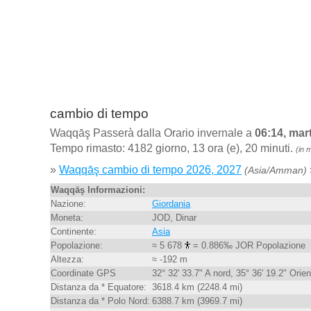
cambio di tempo
Waqqāş Passerà dalla Orario invernale a
06:14, mar
Tempo rimasto: 4182 giorno, 13 ora (e), 20 minuti.
(in 
»
Waqqāş cambio di tempo 2026, 2027
(Asia/Amman)
Waqqāş Informazioni:
Nazione:
Giordania
Moneta:
JOD, Dinar
Continente:
Asia
Popolazione:
≈ 5 678
= 0.886‰ JOR Popolazione
Altezza:
≈ -192 m
Coordinate GPS
32° 32' 33.7" A nord, 35° 36' 19.2" Orien
Distanza da * Equatore:
3618.4 km (2248.4 mi)
Distanza da * Polo Nord:
6388.7 km (3969.7 mi)