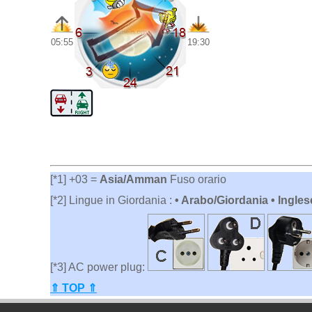
05:55
19:30
[*1] +03 =
Asia/Amman
Fuso orario
[*2] Lingue in Giordania :
• Arabo/Giordania • Ingles
[*3] AC power plug:
⇑ TOP ⇑