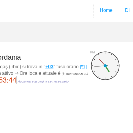
Home
Di
PM
ordania
ş (Irbid) si trova in "
+03
" fuso orario
[*1]
n attivo ⇒ Ora locale attuale è
(in momento in cui
53:45
Aggiornare la pagina se necessario