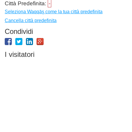
Città Predefinita:
-
Seleziona Waqqāş come la tua città predefinita
Cancella città predefinita
Condividi
I visitatori