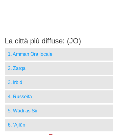
La città più diffuse: (JO)
1. Amman Ora locale
2. Zarqa
3. Irbid
4. Russeifa
5. Wādī as Sīr
6. ‘Ajlūn