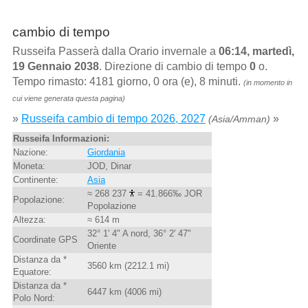
cambio di tempo
Russeifa Passerà dalla Orario invernale a
06:14, martedì,
19 Gennaio 2038
. Direzione di cambio di tempo
0
o.
Tempo rimasto: 4181 giorno, 0 ora (e), 8 minuti.
(in momento in
cui viene generata questa pagina)
»
Russeifa cambio di tempo 2026, 2027
»
(Asia/Amman)
Russeifa Informazioni:
Nazione:
Giordania
Moneta:
JOD, Dinar
Continente:
Asia
≈ 268 237
= 41.866‰ JOR
Popolazione:
Popolazione
Altezza:
≈ 614 m
32° 1' 4" A nord, 36° 2' 47"
Coordinate GPS
Oriente
Distanza da *
3560 km (2212.1 mi)
Equatore:
Distanza da *
6447 km (4006 mi)
Polo Nord: