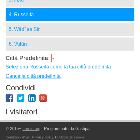
4. Russeifa
5. Wādī as Sīr
6. ‘Ajlūn
Città Predefinita:
-
Seleziona Russeifa come la tua città predefinita
Cancella città predefinita
Condividi
I visitatori
© 2015+
timein.org
- Programmato da Gashpar
Condizioni d'uso
,
Privacy policy
,
L'utilizzo dei cookie