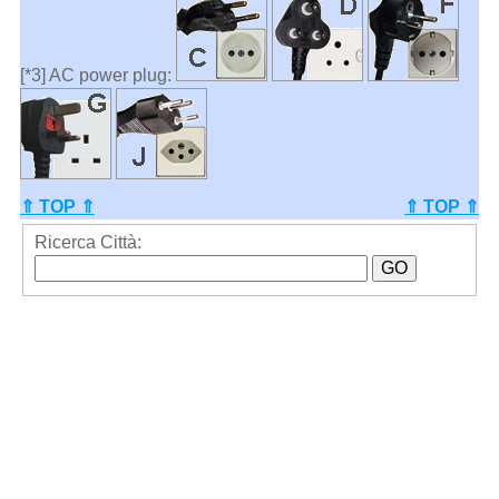
[*3] AC power plug:
⇑ TOP ⇑
⇑ TOP ⇑
Ricerca Città: