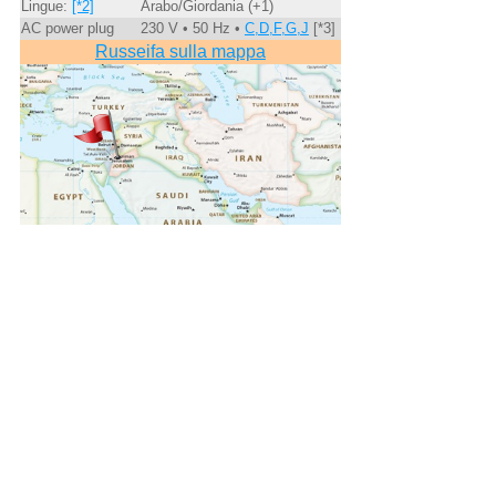
Lingue:
[*2]
Arabo/Giordania (+1)
AC power plug
230 V • 50 Hz •
C,D,F,G,J
[*3]
Russeifa sulla mappa