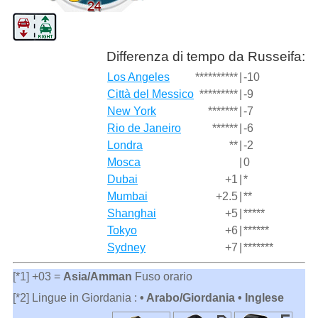
Differenza di tempo da Russeifa:
Los Angeles
**********
|
-10
Città del Messico
*********
|
-9
New York
*******
|
-7
Rio de Janeiro
******
|
-6
Londra
**
|
-2
Mosca
|
0
Dubai
+1
|
*
Mumbai
+2.5
|
**
Shanghai
+5
|
*****
Tokyo
+6
|
******
Sydney
+7
|
*******
[*1] +03 =
Asia/Amman
Fuso orario
[*2] Lingue in Giordania :
• Arabo/Giordania • Inglese