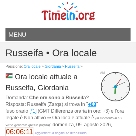
MENU
Russeifa • Ora locale
Posizione:
Ora locale
>
Giordania
>
Russeifa
>
AM
Ora locale attuale a
Russeifa, Giordania
Domanda:
Che ore sono a Russeifa?
Risposta: Russeifa (Zarqa) si trova in "
+03
"
fuso orario
[*1]
(GMT Differenza oraria in ore: +3) e l'ora
legale è Non attivo ⇒ Ora locale attuale è
(in momento in cui
: domenica, 09. agosto 2026,
viene generata questa pagina)
06:06:11
Aggiornare la pagina se necessario