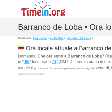
Barranco de Loba • Ora lo
Posizione:
Ora locale
>
Colombia
>
Barranco de Loba
>
Ora locale attuale a Barranco d
Domanda:
Che ore sono a Barranco de Loba?
Risp
in "
-05
" fuso orario
[*1]
(GMT Differenza oraria in ore: 
attuale è
: venerdì,
(in momento in cui viene generata questa pagina)
pagina se necessario