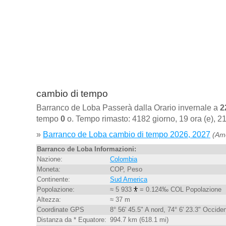
cambio di tempo
Barranco de Loba Passerà dalla Orario invernale a
2
tempo
0
o. Tempo rimasto: 4182 giorno, 19 ora (e), 21
»
Barranco de Loba cambio di tempo 2026, 2027
(Am
Barranco de Loba Informazioni:
Nazione:
Colombia
Moneta:
COP, Peso
Continente:
Sud America
Popolazione:
≈ 5 933
= 0.124‰ COL Popolazione
Altezza:
≈ 37 m
Coordinate GPS
8° 56' 45.5" A nord, 74° 6' 23.3" Occide
Distanza da * Equatore:
994.7 km (618.1 mi)