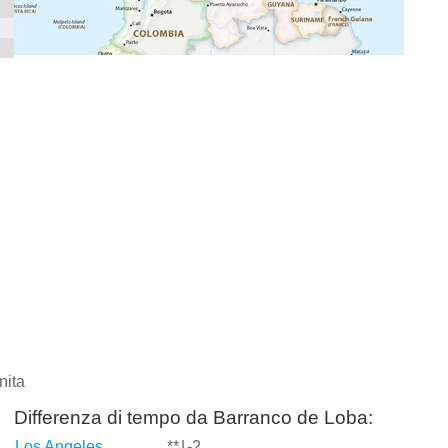
nita
Differenza di tempo da Barranco de Loba:
Los Angeles
**
|
-2