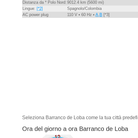
Distanza da * Polo Nord:
9012.4 km (5600 mi)
Lingue:
[*2]
Spagnolo/Colombia
AC power plug
110 V • 60 Hz •
A,B
[*3]
Seleziona Barranco de Loba come la tua città predefi
Ora del giorno a ora Barranco de Loba