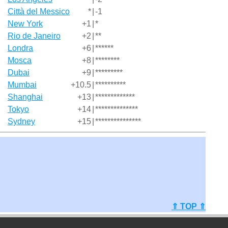
Città del Messico
*
|
-1
New York
+1
|
*
Rio de Janeiro
+2
|
**
Londra
+6
|
******
Mosca
+8
|
********
Dubai
+9
|
*********
Mumbai
+10.5
|
**********
Shanghai
+13
|
*************
Tokyo
+14
|
**************
Sydney
+15
|
***************
⇑ TOP ⇑