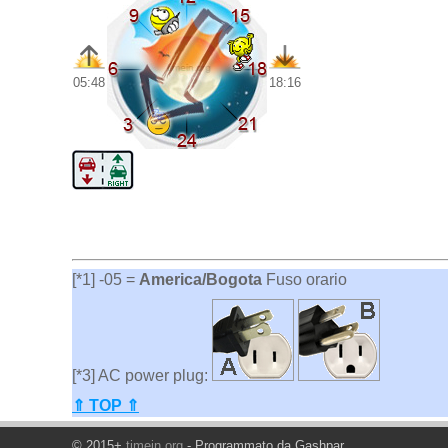
05:48
18:16
[*1] -05 =
America/Bogota
Fuso orario
[*3] AC power plug:
⇑ TOP ⇑
© 2015+
timein.org
- Programmato da Gashpar