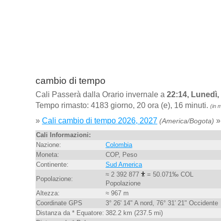
cambio di tempo
Cali Passerà dalla Orario invernale a
22:14, Lunedì
Tempo rimasto: 4183 giorno, 20 ora (e), 16 minuti.
(in 
»
Cali cambio di tempo 2026, 2027
»
(America/Bogota)
Cali Informazioni:
Nazione:
Colombia
Moneta:
COP, Peso
Continente:
Sud America
≈ 2 392 877
= 50.071‰ COL
Popolazione:
Popolazione
Altezza:
≈ 967 m
Coordinate GPS
3° 26' 14" A nord, 76° 31' 21" Occidente
Distanza da * Equatore:
382.2 km (237.5 mi)