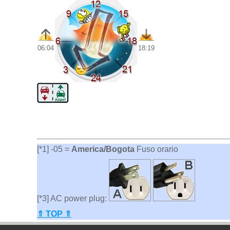
06:04
18:19
[*1] -05 =
America/Bogota
Fuso orario
[*3] AC power plug:
⇑ TOP ⇑