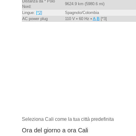
Distanza da * Polo
9624.9 km (5980.6 mi)
Nord:
Lingue:
[*2]
Spagnolo/Colombia
AC power plug
110 V • 60 Hz •
A,B
[*3]
Seleziona Cali come la tua città predefinita
Ora del giorno a ora Cali