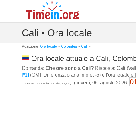
Cali • Ora locale
Posizione:
Ora locale
>
Colombia
>
Cali
>
Ora locale attuale a Cali, Colomb
Domanda:
Che ore sono a Cali?
Risposta: Cali (Vall
[*1]
(GMT Differenza oraria in ore: -5) e l'ora legale è
0
: giovedì, 06. agosto 2026,
cui viene generata questa pagina)