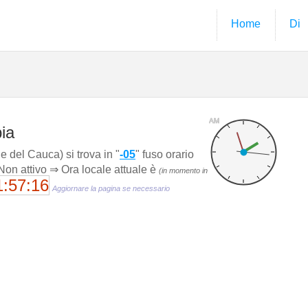
Home
Di
AM
ia
e del Cauca) si trova in "
-05
" fuso orario
 Non attivo ⇒ Ora locale attuale è
(in momento in
1:57:17
Aggiornare la pagina se necessario