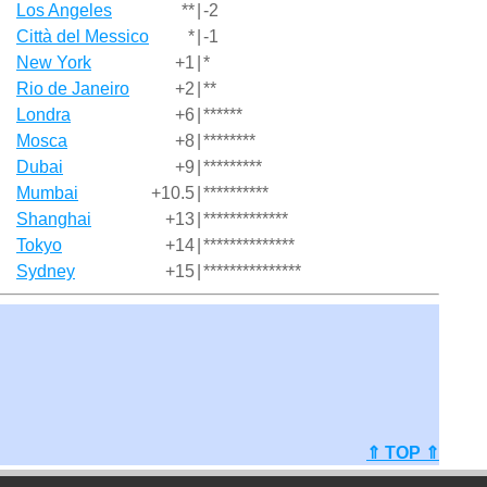
Los Angeles
**
|
-2
Città del Messico
*
|
-1
New York
+1
|
*
Rio de Janeiro
+2
|
**
Londra
+6
|
******
Mosca
+8
|
********
Dubai
+9
|
*********
Mumbai
+10.5
|
**********
Shanghai
+13
|
*************
Tokyo
+14
|
**************
Sydney
+15
|
***************
⇑ TOP ⇑