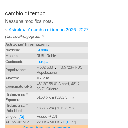
cambio di tempo
Nessuna modifica nota.
»
Astrakhan’ cambio di tempo 2026, 2027
»
(Europe/Volgograd)
Astrakhan’ Informazioni:
Nazione:
Russia
Moneta:
RUB, Ruble
Continente:
Europa
≈ 502 533
= 3.572‰ RUS
Popolazione:
Popolazione
Altezza:
≈ -12 m
46° 20' 58.8" A nord, 48° 2'
Coordinate GPS
26.7" Oriente
Distanza da *
5153.6 km (3202.3 mi)
Equatore:
Distanza da *
4853.5 km (3015.8 mi)
Polo Nord:
Lingue:
[*2]
Russo (+23)
AC power plug
220 V • 50 Hz •
C,F
[*3]