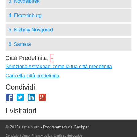
3. Novosibirsk
4. Ekaterinburg
5. Nizhniy Novgorod
6. Samara
Città Predefinita:
-
Seleziona Astrakhan’ come la tua città predefinita
Cancella città predefinita
Condividi
I visitatori
© 2015+
timein.org
- Programmato da Gashpar
Condizioni d'uso
,
Privacy policy
,
L'utilizzo dei cookie