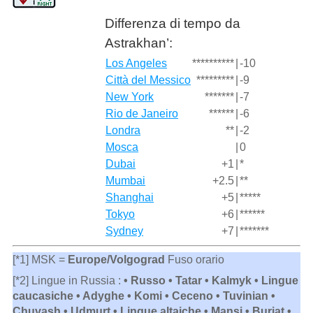
Differenza di tempo da
Astrakhan’:
Los Angeles
**********
|
-10
Città del Messico
*********
|
-9
New York
*******
|
-7
Rio de Janeiro
******
|
-6
Londra
**
|
-2
Mosca
|
0
Dubai
+1
|
*
Mumbai
+2.5
|
**
Shanghai
+5
|
*****
Tokyo
+6
|
******
Sydney
+7
|
*******
[*1] MSK =
Europe/Volgograd
Fuso orario
[*2] Lingue in Russia :
• Russo • Tatar • Kalmyk • Lingue
caucasiche • Adyghe • Komi • Ceceno • Tuvinian •
Chuvash • Udmurt • Lingue altaiche • Mansi • Buriat •