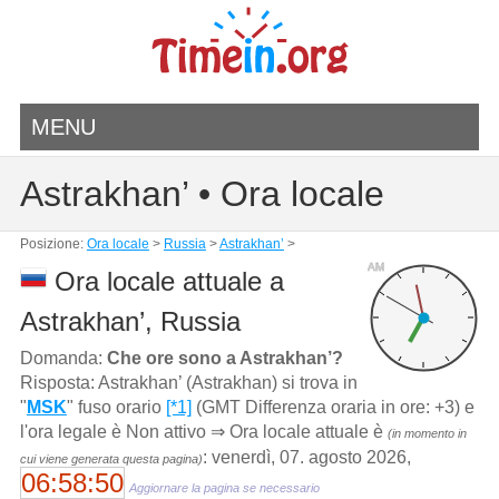
MENU
Astrakhan’ • Ora locale
Posizione:
Ora locale
>
Russia
>
Astrakhan’
>
AM
Ora locale attuale a
Astrakhan’, Russia
Domanda:
Che ore sono a Astrakhan’?
Risposta: Astrakhan’ (Astrakhan) si trova in
"
MSK
" fuso orario
[*1]
(GMT Differenza oraria in ore: +3) e
l'ora legale è Non attivo ⇒ Ora locale attuale è
(in momento in
: venerdì, 07. agosto 2026,
cui viene generata questa pagina)
06:58:50
Aggiornare la pagina se necessario