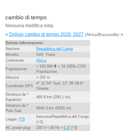
cambio di tempo
Nessuna modifica nota.
»
Dolisie cambio di tempo 2026, 2027
»
(Africa/Brazzaville)
Dolisie Informazioni:
Nazione:
Repubblica del Congo
Moneta:
XAF, Franc
Continente:
Africa
≈ 103 894
= 34.185‰ COG
Popolazione:
Popolazione
Altezza:
≈ 332 m
4° 11' 54" Sud, 12° 39' 59.9"
Coordinate GPS
Oriente
Distanza da *
466.8 km (290.1 mi)
Equatore:
Distanza da *
9540.3 km (5928 mi)
Polo Sud:
francese/Repubblica del Congo
Lingue:
[*2]
(+2)
AC power plug
230 V • 50 Hz •
C,E
[*3]