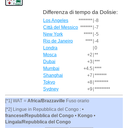
Differenza di tempo da Dolisie:
Los Angeles
********
|
-8
Città del Messico
*******
|
-7
New York
*****
|
-5
Rio de Janeiro
****
|
-4
Londra
|
0
Mosca
+2
|
**
Dubai
+3
|
***
Mumbai
+4.5
|
****
Shanghai
+7
|
*******
Tokyo
+8
|
********
Sydney
+9
|
*********
[*1] WAT =
Africa/Brazzaville
Fuso orario
[*2] Lingue in Repubblica del Congo :
•
francese/Repubblica del Congo • Kongo •
Lingala/Repubblica del Congo