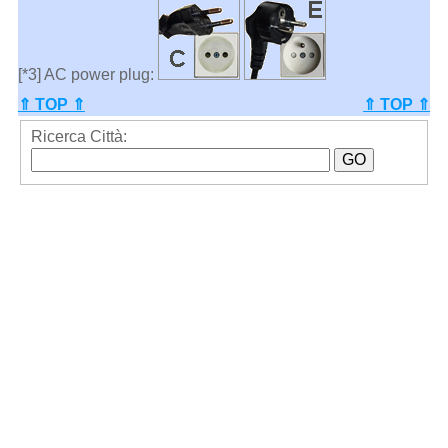
[*3] AC power plug:
⇑ TOP ⇑
⇑ TOP ⇑
Ricerca Città: