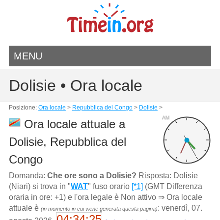
MENU
Dolisie • Ora locale
Posizione:
Ora locale
>
Repubblica del Congo
>
Dolisie
>
AM
Ora locale attuale a
Dolisie, Repubblica del
Congo
Domanda:
Che ore sono a Dolisie?
Risposta: Dolisie
(Niari) si trova in "
WAT
" fuso orario
[*1]
(GMT Differenza
oraria in ore: +1) e l'ora legale è Non attivo ⇒ Ora locale
attuale è
: venerdì, 07.
(in momento in cui viene generata questa pagina)
04:34:25