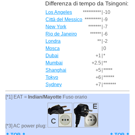
Differenza di tempo da Tsingoni:
Los Angeles
**********
|
-10
Città del Messico
*********
|
-9
New York
*******
|
-7
Rio de Janeiro
******
|
-6
Londra
**
|
-2
Mosca
|
0
Dubai
+1
|
*
Mumbai
+2.5
|
**
Shanghai
+5
|
*****
Tokyo
+6
|
******
Sydney
+7
|
*******
[*1] EAT =
Indian/Mayotte
Fuso orario
[*3] AC power plug:
⇑ TOP ⇑
⇑ TOP ⇑