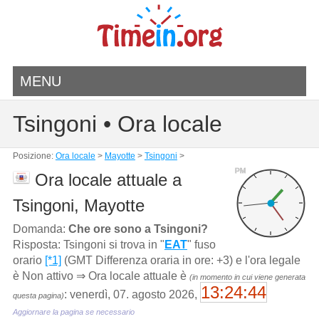
MENU
Tsingoni • Ora locale
Posizione:
Ora locale
>
Mayotte
>
Tsingoni
>
PM
Ora locale attuale a
Tsingoni, Mayotte
Domanda:
Che ore sono a Tsingoni?
Risposta: Tsingoni si trova in "
EAT
" fuso
orario
[*1]
(GMT Differenza oraria in ore: +3) e l'ora legale
è Non attivo ⇒ Ora locale attuale è
(in momento in cui viene generata
13:24:44
: venerdì, 07. agosto 2026,
questa pagina)
Aggiornare la pagina se necessario