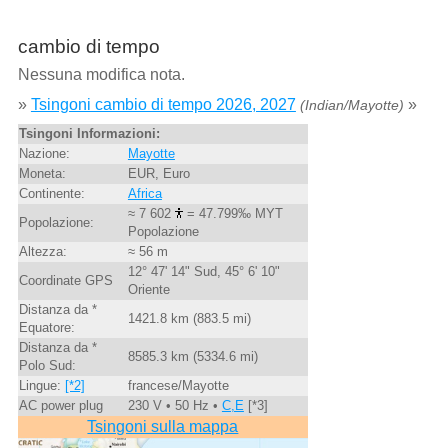
cambio di tempo
Nessuna modifica nota.
»
Tsingoni cambio di tempo 2026, 2027
»
(Indian/Mayotte)
Tsingoni Informazioni:
Nazione:
Mayotte
Moneta:
EUR, Euro
Continente:
Africa
≈ 7 602
= 47.799‰ MYT
Popolazione:
Popolazione
Altezza:
≈ 56 m
12° 47' 14" Sud, 45° 6' 10"
Coordinate GPS
Oriente
Distanza da *
1421.8 km (883.5 mi)
Equatore:
Distanza da *
8585.3 km (5334.6 mi)
Polo Sud:
Lingue:
[*2]
francese/Mayotte
AC power plug
230 V • 50 Hz •
C,E
[*3]
Tsingoni sulla mappa