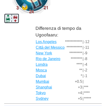
Differenza di tempo da
Ugoofaaru:
Los Angeles
************
|
-12
Città del Messico
***********
|
-11
New York
*********
|
-9
Rio de Janeiro
********
|
-8
Londra
****
|
-4
Mosca
**
|
-2
Dubai
*
|
-1
Mumbai
+0.5
|
Shanghai
+3
|
***
Tokyo
+4
|
****
Sydney
+5
|
*****