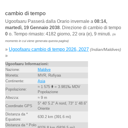
cambio di tempo
Ugoofaaru Passerà dalla Orario invernale a
08:14,
martedì, 19 Gennaio 2038
. Direzione di cambio di tempo
0
o. Tempo rimasto: 4182 giorno, 22 ora (e), 9 minuti.
(in
momento in cui viene generata questa pagina)
»
Ugoofaaru cambio di tempo 2026, 2027
(Indian/Maldives)
»
Ugoofaaru Informazioni:
Nazione:
Maldive
Moneta:
MVR, Rufiyaa
Continente:
Asia
≈ 1 575
= 3.981‰ MDV
Popolazione:
Popolazione
Altezza:
≈ 9 m
5° 40' 5.2" A nord, 73° 1' 48.6"
Coordinate GPS
Oriente
Distanza da *
630.2 km (391.6 mi)
Equatore:
Distanza da * Polo
9376.8 km (5826.5 mi)