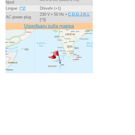
Nord:
Lingue:
[*2]
Dhivehi (+1)
230 V • 50 Hz •
C,D,G,J,K,L
AC power plug
[*3]
Ugoofaaru sulla mappa