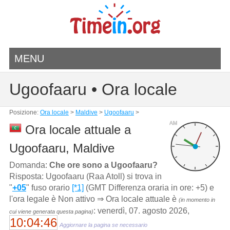
MENU
Ugoofaaru • Ora locale
Posizione:
Ora locale
>
Maldive
>
Ugoofaaru
>
AM
Ora locale attuale a
Ugoofaaru, Maldive
Domanda:
Che ore sono a Ugoofaaru?
Risposta: Ugoofaaru (Raa Atoll) si trova in
"
+05
" fuso orario
[*1]
(GMT Differenza oraria in ore: +5) e
l'ora legale è Non attivo ⇒ Ora locale attuale è
(in momento in
: venerdì, 07. agosto 2026,
cui viene generata questa pagina)
10:04:46
Aggiornare la pagina se necessario