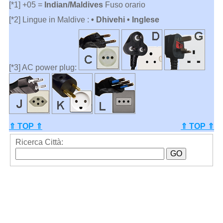
[*1] +05 =
Indian/Maldives
Fuso orario
[*2] Lingue in Maldive :
• Dhivehi • Inglese
[*3] AC power plug:
⇑ TOP ⇑
⇑ TOP ⇑
Ricerca Città: