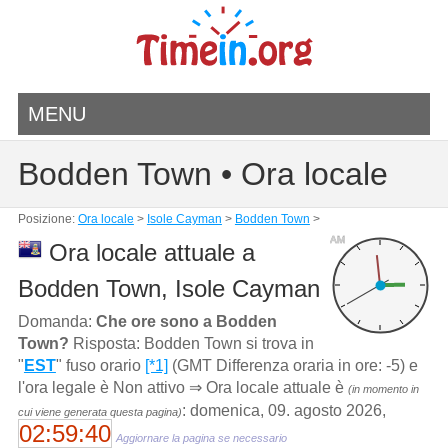
MENU
Bodden Town • Ora locale
Posizione:
Ora locale
>
Isole Cayman
>
Bodden Town
>
AM
Ora locale attuale a
Bodden Town, Isole Cayman
Domanda:
Che ore sono a Bodden
Town?
Risposta: Bodden Town si trova in
"
EST
" fuso orario
[*1]
(GMT Differenza oraria in ore: -5) e
l'ora legale è Non attivo ⇒ Ora locale attuale è
(in momento in
: domenica, 09. agosto 2026,
cui viene generata questa pagina)
02:59:40
Aggiornare la pagina se necessario