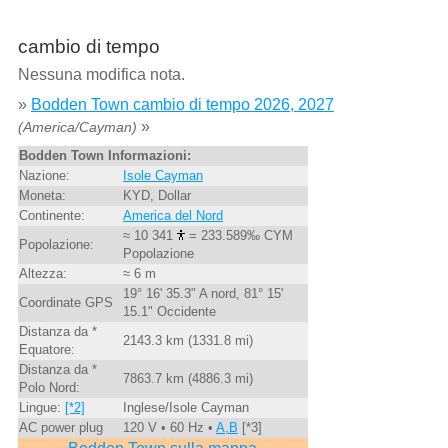
cambio di tempo
Nessuna modifica nota.
»
Bodden Town cambio di tempo 2026, 2027
»
(America/Cayman)
Bodden Town Informazioni:
Nazione:
Isole Cayman
Moneta:
KYD, Dollar
Continente:
America del Nord
≈ 10 341
= 233.589‰ CYM
Popolazione:
Popolazione
Altezza:
≈ 6 m
19° 16' 35.3" A nord, 81° 15'
Coordinate GPS
15.1" Occidente
Distanza da *
2143.3 km (1331.8 mi)
Equatore:
Distanza da *
7863.7 km (4886.3 mi)
Polo Nord:
Lingue:
[*2]
Inglese/Isole Cayman
AC power plug
120 V • 60 Hz •
A,B
[*3]