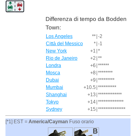
Differenza di tempo da Bodden
Town:
Los Angeles
**
|
-2
Città del Messico
*
|
-1
New York
+1
|
*
Rio de Janeiro
+2
|
**
Londra
+6
|
******
Mosca
+8
|
********
Dubai
+9
|
*********
Mumbai
+10.5
|
**********
Shanghai
+13
|
*************
Tokyo
+14
|
**************
Sydney
+15
|
***************
[*1] EST =
America/Cayman
Fuso orario