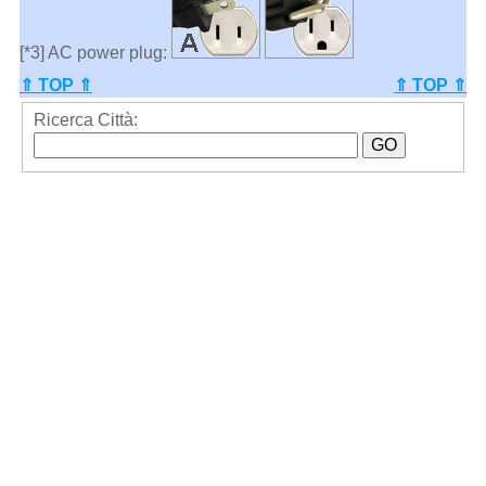
[*3] AC power plug:
⇑ TOP ⇑
⇑ TOP ⇑
Ricerca Città: