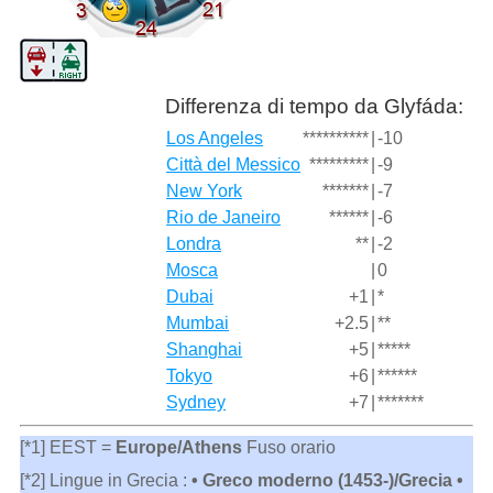
Differenza di tempo da Glyfáda:
Los Angeles
**********
|
-10
Città del Messico
*********
|
-9
New York
*******
|
-7
Rio de Janeiro
******
|
-6
Londra
**
|
-2
Mosca
|
0
Dubai
+1
|
*
Mumbai
+2.5
|
**
Shanghai
+5
|
*****
Tokyo
+6
|
******
Sydney
+7
|
*******
[*1] EEST =
Europe/Athens
Fuso orario
[*2] Lingue in Grecia :
• Greco moderno (1453-)/Grecia •