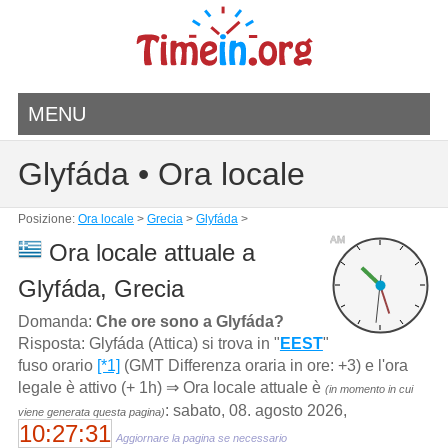
MENU
Glyfáda • Ora locale
Posizione:
Ora locale
>
Grecia
>
Glyfáda
>
AM
Ora locale attuale a
Glyfáda, Grecia
Domanda:
Che ore sono a Glyfáda?
Risposta: Glyfáda (Attica) si trova in "
EEST
"
fuso orario
[*1]
(GMT Differenza oraria in ore: +3) e l'ora
legale è attivo (+ 1h) ⇒ Ora locale attuale è
(in momento in cui
: sabato, 08. agosto 2026,
viene generata questa pagina)
10:27:31
Aggiornare la pagina se necessario