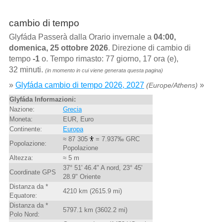
cambio di tempo
Glyfáda Passerà dalla Orario invernale a
04:00,
domenica, 25 ottobre 2026
. Direzione di cambio di
tempo
-1
o. Tempo rimasto: 77 giorno, 17 ora (e),
32 minuti.
(in momento in cui viene generata questa pagina)
»
Glyfáda cambio di tempo 2026, 2027
»
(Europe/Athens)
Glyfáda Informazioni:
Nazione:
Grecia
Moneta:
EUR, Euro
Continente:
Europa
≈ 87 305
= 7.937‰ GRC
Popolazione:
Popolazione
Altezza:
≈ 5 m
37° 51' 46.4" A nord, 23° 45'
Coordinate GPS
28.9" Oriente
Distanza da *
4210 km (2615.9 mi)
Equatore:
Distanza da *
5797.1 km (3602.2 mi)
Polo Nord: