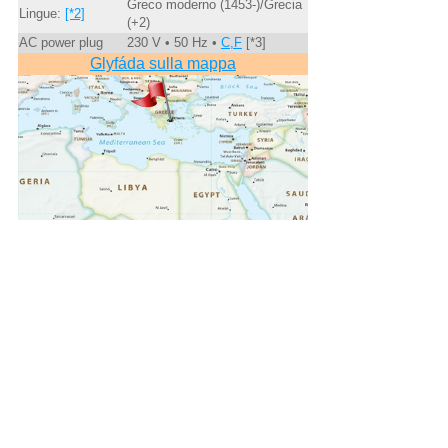
Greco moderno (1453-)/Grecia
Lingue:
[*2]
(+2)
AC power plug
230 V • 50 Hz •
C,F
[*3]
Glyfáda sulla mappa