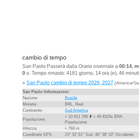
cambio di tempo
San Paolo Passerà dalla Orario invernale a
00:14, m
0
o. Tempo rimasto: 4181 giorno, 14 ora (e), 46 minut
»
San Paolo cambio di tempo 2026, 2027
(America/Sa
San Paolo Informazioni:
Nazione:
Brasile
Moneta:
BRL, Real
Continente:
Sud America
≈ 10 021 295
= 49.832‰ BRA
Popolazione:
Popolazione
Altezza:
≈ 769 m
Coordinate GPS
23° 32' 51" Sud, 46° 38' 10" Occidente