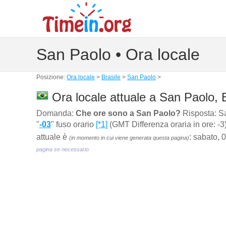
San Paolo • Ora locale
Posizione:
Ora locale
>
Brasile
>
San Paolo
>
Ora locale attuale a San Paolo, B
Domanda:
Che ore sono a San Paolo?
Risposta: Sa
"
-03
" fuso orario
[*1]
(GMT Differenza oraria in ore: -3)
attuale è
: sabato, 
(in momento in cui viene generata questa pagina)
pagina se necessario