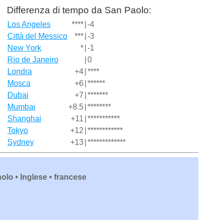
Differenza di tempo da San Paolo:
Los Angeles
****
|
-4
Città del Messico
***
|
-3
New York
*
|
-1
Rio de Janeiro
|
0
Londra
+4
|
****
Mosca
+6
|
******
Dubai
+7
|
*******
Mumbai
+8.5
|
********
Shanghai
+11
|
***********
Tokyo
+12
|
************
Sydney
+13
|
*************
olo • Inglese • francese