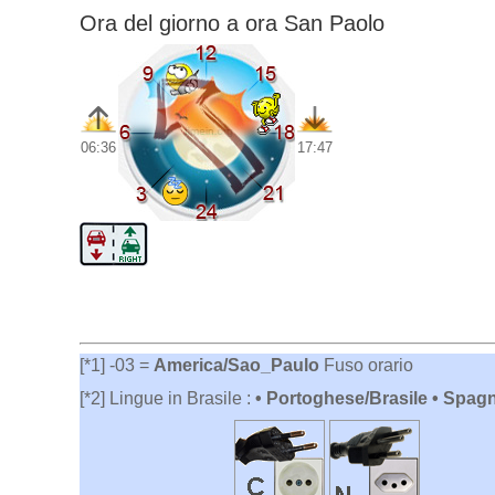
Ora del giorno a ora San Paolo
06:36
17:47
[*1] -03 =
America/Sao_Paulo
Fuso orario
[*2] Lingue in Brasile :
• Portoghese/Brasile • Spagn