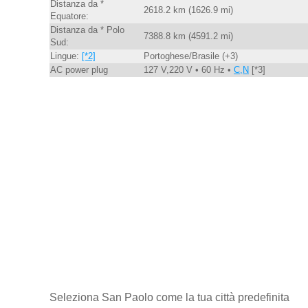
Distanza da *
2618.2 km (1626.9 mi)
Equatore:
Distanza da * Polo
7388.8 km (4591.2 mi)
Sud:
Lingue:
[*2]
Portoghese/Brasile (+3)
AC power plug
127 V,220 V • 60 Hz •
C,N
[*3]
Seleziona San Paolo come la tua città predefinita