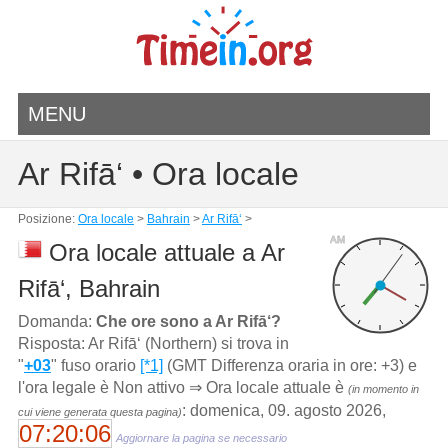
MENU
Ar Rifā‘ • Ora locale
Posizione:
Ora locale
>
Bahrain
>
Ar Rifā‘
>
AM
Ora locale attuale a Ar
Rifā‘, Bahrain
Domanda:
Che ore sono a Ar Rifā‘?
Risposta: Ar Rifā‘ (Northern) si trova in
"
+03
" fuso orario
[*1]
(GMT Differenza oraria in ore: +3) e
l'ora legale è Non attivo ⇒ Ora locale attuale è
(in momento in
: domenica, 09. agosto 2026,
cui viene generata questa pagina)
07:20:06
Aggiornare la pagina se necessario