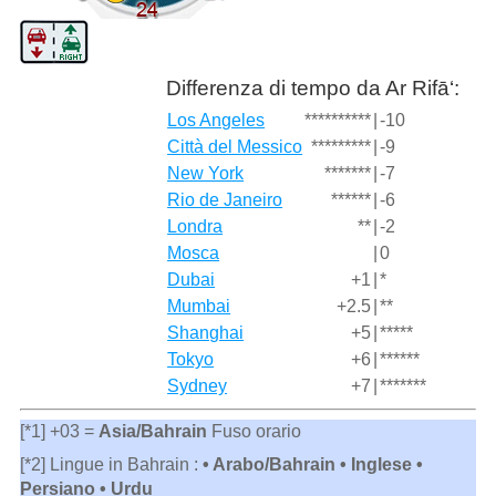
Differenza di tempo da Ar Rifā‘:
Los Angeles
**********
|
-10
Città del Messico
*********
|
-9
New York
*******
|
-7
Rio de Janeiro
******
|
-6
Londra
**
|
-2
Mosca
|
0
Dubai
+1
|
*
Mumbai
+2.5
|
**
Shanghai
+5
|
*****
Tokyo
+6
|
******
Sydney
+7
|
*******
[*1] +03 =
Asia/Bahrain
Fuso orario
[*2] Lingue in Bahrain :
• Arabo/Bahrain • Inglese •
Persiano • Urdu