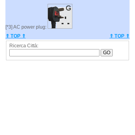
[*3] AC power plug:
⇑ TOP ⇑
⇑ TOP ⇑
Ricerca Città: