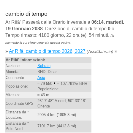
cambio di tempo
Ar Rifā‘ Passerà dalla Orario invernale a
06:14, martedì,
19 Gennaio 2038
. Direzione di cambio di tempo
0
o.
Tempo rimasto: 4180 giorno, 22 ora (e), 54 minuti.
(in
momento in cui viene generata questa pagina)
»
Ar Rifā‘ cambio di tempo 2026, 2027
»
(Asia/Bahrain)
Ar Rifā‘ Informazioni:
Nazione:
Bahrain
Moneta:
BHD, Dinar
Continente:
Asia
≈ 79 550
= 107.791‰ BHR
Popolazione:
Popolazione
Altezza:
≈ 43 m
26° 7' 48" A nord, 50° 33' 18"
Coordinate GPS
Oriente
Distanza da *
2905.4 km (1805.3 mi)
Equatore:
Distanza da *
7101.7 km (4412.8 mi)
Polo Nord: