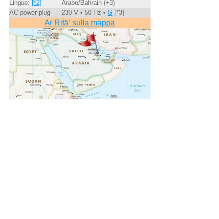
Lingue:
[*2]
Arabo/Bahrain (+3)
AC power plug
230 V • 50 Hz •
G
[*3]
Ar Rifā‘ sulla mappa