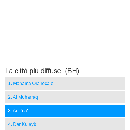
La città più diffuse: (BH)
1. Manama Ora locale
2. Al Muharraq
3. Ar Rifā‘
4. Dār Kulayb