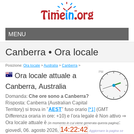
MENU
Canberra • Ora locale
Posizione:
Ora locale
>
Australia
>
Canberra
>
PM
Ora locale attuale a
Canberra, Australia
Domanda:
Che ore sono a Canberra?
Risposta: Canberra (Australian Capital
Territory) si trova in "
AEST
" fuso orario
[*1]
(GMT
Differenza oraria in ore: +10) e l'ora legale è Non attivo ⇒
Ora locale attuale è
:
(in momento in cui viene generata questa pagina)
14:22:42
giovedì, 06. agosto 2026,
Aggiornare la pagina se