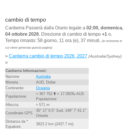
cambio di tempo
Canberra Passerà dalla Orario legale a
02:00, domenica,
04 ottobre 2026
. Direzione di cambio di tempo
+1
o.
Tempo rimasto: 58 giorno, 11 ora (e), 37 minuti.
(in momento in
cui viene generata questa pagina)
»
Canberra cambio di tempo 2026, 2027
(Australia/Sydney)
»
Canberra Informazioni:
Nazione:
Australia
Moneta:
AUD, Dollar
Continente:
Oceania
≈ 367 752
= 17.092‰ AUS
Popolazione:
Popolazione
Altezza:
≈ 571 m
35° 17' 0.5" Sud, 149° 7' 41.1"
Coordinate GPS
Oriente
Distanza da *
3923.2 km (2437.7 mi)
Equatore: