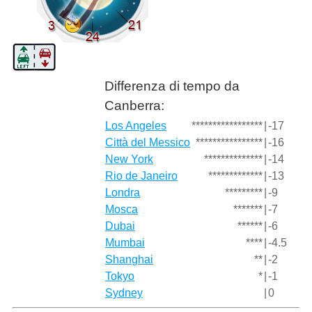
Differenza di tempo da
Canberra:
Los Angeles
*****************
|
-17
Città del Messico
****************
|
-16
New York
**************
|
-14
Rio de Janeiro
*************
|
-13
Londra
*********
|
-9
Mosca
*******
|
-7
Dubai
******
|
-6
Mumbai
****
|
-4.5
Shanghai
**
|
-2
Tokyo
*
|
-1
Sydney
|
0