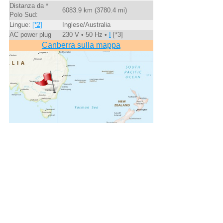
Distanza da *
6083.9 km (3780.4 mi)
Polo Sud:
Lingue:
[*2]
Inglese/Australia
AC power plug
230 V • 50 Hz •
I
[*3]
Canberra sulla mappa