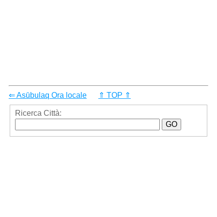
⇐ Asūbulaq Ora locale
⇑ TOP ⇑
Ricerca Città: