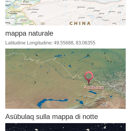
mappa naturale
Latitudine Longitudine: 49.55688, 83.06355
Asūbulaq
Asūbulaq sulla mappa di notte