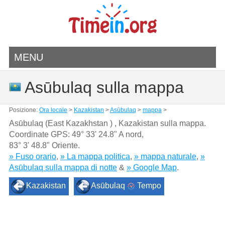
MENU
Asūbulaq sulla mappa
Posizione:
Ora locale
>
Kazakistan
>
Asūbulaq
>
mappa
>
Asūbulaq (East Kazakhstan ) , Kazakistan sulla mappa.
Coordinate GPS:
49° 33' 24.8" A nord
,
83° 3' 48.8" Oriente.
» Fuso orario
,
» La mappa politica
,
» mappa naturale
,
»
Asūbulaq sulla mappa di notte
&
» Google Map
.
Kazakistan
Asūbulaq
Tempo