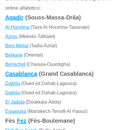
ordine alfabetico:
Agadir
(Souss-Massa-Drâa)
Al Hoceïma
(Taza-Al Hoceima-Taounate)
Azrou
(Meknès-Tafilalet)
Beni Mellal
(Tadla-Azilal)
Berkane
(Oriental)
Berrechid
(Chaouia-Ouardigha)
Casablanca
(Grand Casablanca)
Dakhla
(Oued ed Dahab-Lagouira)
Dakhla
(Oued ed Dahab-Lagouira)
El Jadida
(Doukkala-Abda)
Essaouira
(Marrakech-Tensift-Al Haouz)
Fès
Fez
(Fès-Boulemane)