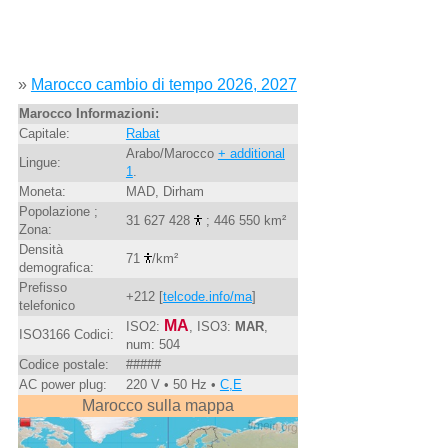
»
Marocco cambio di tempo 2026, 2027
Marocco Informazioni:
Capitale:
Rabat
Arabo/Marocco
+ additional
Lingue:
1
.
Moneta:
MAD, Dirham
Popolazione ;
31 627 428
; 446 550 km²
Zona:
Densità
71
/km²
demografica:
Prefisso
+212 [
telcode.info/ma
]
telefonico
MA
ISO2:
, ISO3:
MAR
,
ISO3166 Codici:
num: 504
Codice postale:
#####
AC power plug:
220 V • 50 Hz •
C,E
Marocco sulla mappa