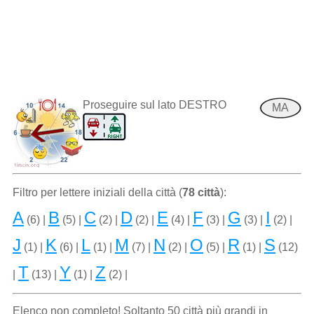
Proseguire sul lato DESTRO
MA
Filtro per lettere iniziali della città (
78 città
):
A
B
C
D
E
F
G
I
(6) |
(5) |
(2) |
(2) |
(4) |
(3) |
(3) |
(2) |
J
K
L
M
N
O
R
S
(1) |
(6) |
(1) |
(7) |
(2) |
(5) |
(1) |
(12)
T
Y
Z
|
(13) |
(1) |
(2) |
Elenco non completo! Soltanto 50 città più grandi in