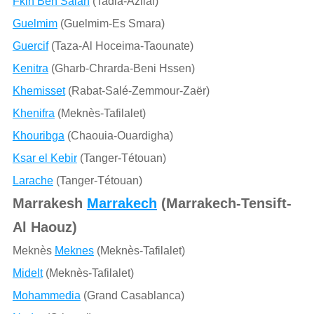
Fkih Ben Salah
(Tadla-Azilal)
Guelmim
(Guelmim-Es Smara)
Guercif
(Taza-Al Hoceima-Taounate)
Kenitra
(Gharb-Chrarda-Beni Hssen)
Khemisset
(Rabat-Salé-Zemmour-Zaër)
Khenifra
(Meknès-Tafilalet)
Khouribga
(Chaouia-Ouardigha)
Ksar el Kebir
(Tanger-Tétouan)
Larache
(Tanger-Tétouan)
Marrakesh
Marrakech
(Marrakech-Tensift-
Al Haouz)
Meknès
Meknes
(Meknès-Tafilalet)
Midelt
(Meknès-Tafilalet)
Mohammedia
(Grand Casablanca)