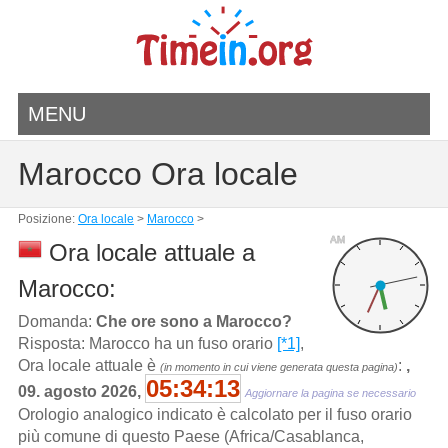
MENU
Marocco Ora locale
Posizione:
Ora locale
>
Marocco
>
AM
Ora locale attuale a
Marocco:
Domanda:
Che ore sono a Marocco?
Risposta: Marocco ha un fuso orario
[*1]
,
Ora locale attuale è
:
,
(in momento in cui viene generata questa pagina)
05:34:13
09. agosto 2026,
Aggiornare la pagina se necessario
Orologio analogico indicato è calcolato per il fuso orario
più comune di questo Paese (Africa/Casablanca,