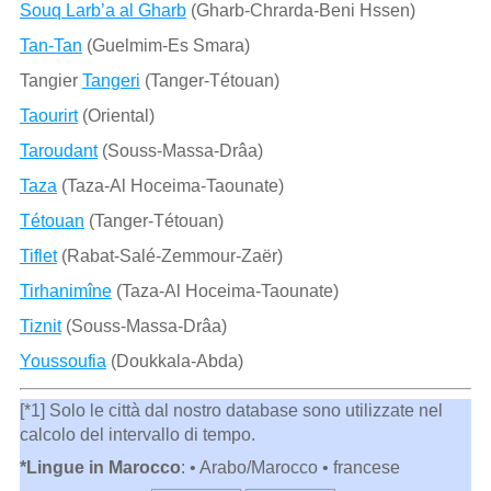
Souq Larb’a al Gharb
(Gharb-Chrarda-Beni Hssen)
Tan-Tan
(Guelmim-Es Smara)
Tangier
Tangeri
(Tanger-Tétouan)
Taourirt
(Oriental)
Taroudant
(Souss-Massa-Drâa)
Taza
(Taza-Al Hoceima-Taounate)
Tétouan
(Tanger-Tétouan)
Tiflet
(Rabat-Salé-Zemmour-Zaër)
Tirhanimîne
(Taza-Al Hoceima-Taounate)
Tiznit
(Souss-Massa-Drâa)
Youssoufia
(Doukkala-Abda)
[*1] Solo le città dal nostro database sono utilizzate nel
calcolo del intervallo di tempo.
*Lingue in Marocco
: • Arabo/Marocco • francese