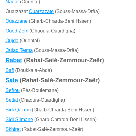
Nador
(Oriental)
Ouarzazat
Ouarzazate
(Souss-Massa-Drâa)
Ouazzane
(Gharb-Chrarda-Beni Hssen)
Oued Zem
(Chaouia-Ouardigha)
Oujda
(Oriental)
Oulad Teïma
(Souss-Massa-Drâa)
Rabat
(Rabat-Salé-Zemmour-Zaër)
Safi
(Doukkala-Abda)
Sale
(Rabat-Salé-Zemmour-Zaër)
Sefrou
(Fès-Boulemane)
Settat
(Chaouia-Ouardigha)
Sidi Qacem
(Gharb-Chrarda-Beni Hssen)
Sidi Slimane
(Gharb-Chrarda-Beni Hssen)
Skhirat
(Rabat-Salé-Zemmour-Zaër)