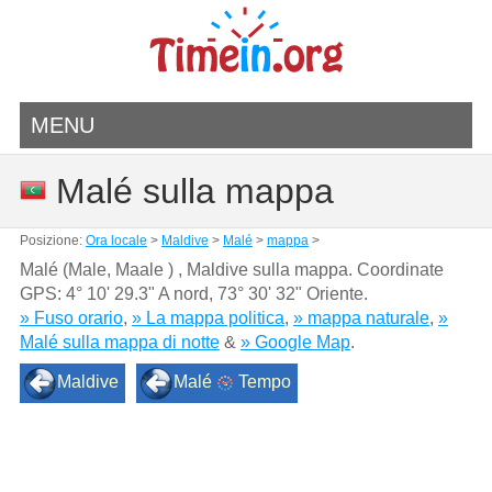
MENU
Malé sulla mappa
Posizione:
Ora locale
>
Maldive
>
Malé
>
mappa
>
Malé (Male, Maale ) , Maldive sulla mappa. Coordinate
GPS:
4° 10' 29.3" A nord
,
73° 30' 32" Oriente.
» Fuso orario
,
» La mappa politica
,
» mappa naturale
,
»
Malé sulla mappa di notte
&
» Google Map
.
Maldive
Malé
Tempo