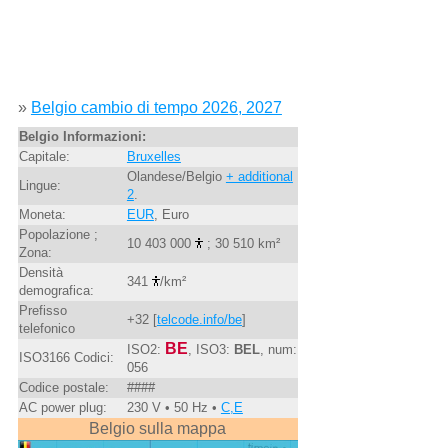
»
Belgio cambio di tempo 2026, 2027
Belgio Informazioni:
Capitale:
Bruxelles
Olandese/Belgio
+ additional
Lingue:
2
.
Moneta:
EUR
, Euro
Popolazione ;
10 403 000
; 30 510 km²
Zona:
Densità
341
/km²
demografica:
Prefisso
+32 [
telcode.info/be
]
telefonico
BE
ISO2:
, ISO3:
BEL
, num:
ISO3166 Codici:
056
Codice postale:
####
AC power plug:
230 V • 50 Hz •
C,E
Belgio sulla mappa