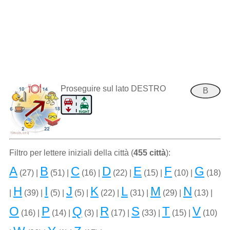
Proseguire sul lato DESTRO
B
Filtro per lettere iniziali della città (
455 città
):
A
B
C
D
E
F
G
(27) |
(51) |
(16) |
(22) |
(15) |
(10) |
(18)
H
I
J
K
L
M
N
|
(39) |
(5) |
(5) |
(22) |
(31) |
(29) |
(13) |
O
P
Q
R
S
T
V
(16) |
(14) |
(3) |
(17) |
(33) |
(15) |
(10)