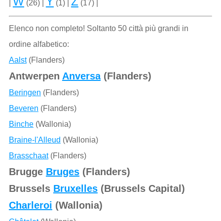
W
Y
Z
|
(26) |
(1) |
(17) |
Elenco non completo! Soltanto 50 città più grandi in
ordine alfabetico:
Aalst
(Flanders)
Antwerpen
Anversa
(Flanders)
Beringen
(Flanders)
Beveren
(Flanders)
Binche
(Wallonia)
Braine-l'Alleud
(Wallonia)
Brasschaat
(Flanders)
Brugge
Bruges
(Flanders)
Brussels
Bruxelles
(Brussels Capital)
Charleroi
(Wallonia)