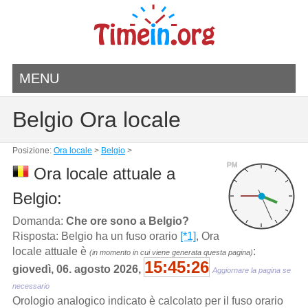
MENU
Belgio Ora locale
Posizione:
Ora locale
>
Belgio
>
PM
Ora locale attuale a
Belgio:
Domanda:
Che ore sono a Belgio?
Risposta: Belgio ha un fuso orario
[*1]
, Ora
locale attuale è
:
(in momento in cui viene generata questa pagina)
15:45:26
giovedì, 06. agosto 2026,
Aggiornare la pagina se
necessario
Orologio analogico indicato è calcolato per il fuso orario