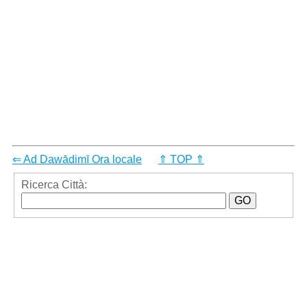
⇐ Ad Dawādimī Ora locale
⇑ TOP ⇑
Ricerca Città: