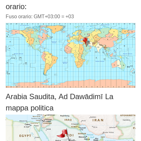
orario:
Fuso orario: GMT+03:00 = +03
Arabia Saudita, Ad Dawādimī La
mappa politica