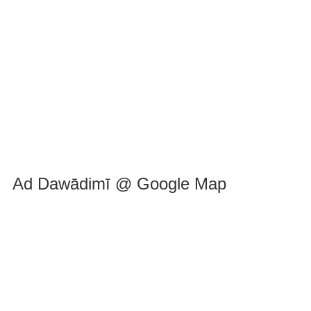
Ad Dawādimī @ Google Map