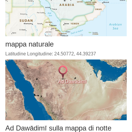
mappa naturale
Latitudine Longitudine: 24.50772, 44.39237
Ad Dawādimī
Ad Dawādimī sulla mappa di notte