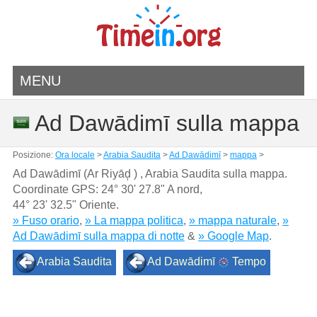
MENU
Ad Dawādimī sulla mappa
Posizione:
Ora locale
>
Arabia Saudita
>
Ad Dawādimī
>
mappa
>
Ad Dawādimī (Ar Riyāḑ ) , Arabia Saudita sulla mappa.
Coordinate GPS:
24° 30' 27.8" A nord
,
44° 23' 32.5" Oriente.
» Fuso orario
,
» La mappa politica
,
» mappa naturale
,
»
Ad Dawādimī sulla mappa di notte
&
» Google Map
.
Arabia Saudita
Ad Dawādimī
Tempo